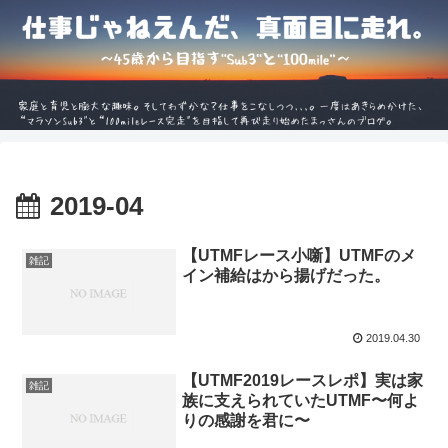
2019-04
【UTMFレース小噺】UTMFのメ
雑記
イン補給はから揚げだった。
2019.04.30
【UTMF2019レースレポ】実は家
雑記
族に支えられていたUTMF〜何よ
りの感謝を君に〜