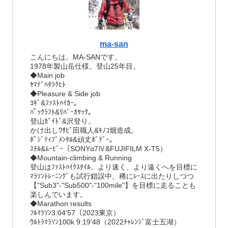
ma-san
こんにちは。MA-SANです。
1978年製山岳仕様。登山25年目。
◆Main job
ﾔﾏﾃﾞﾊﾀﾗｸﾋﾄ
◆Pleasure & Side job
ﾖｷﾞ&ﾌｧｽﾄﾊｲｶｰ。
ﾊﾟｯｸﾗﾌﾄ&ﾘﾊﾞｰｶﾔｯｸ。
登山ｶﾞｲﾄﾞ&沢登り。
かけ出しﾜｻﾋﾞ田職人&ｷﾉｺ畑造成。
ﾎﾟｼﾞﾃｨﾌﾞﾒﾝﾀﾙ&頑丈ﾎﾞﾃﾞｰ。
ｽﾁﾙ&ﾑｰﾋﾞｰ（SONYα7Ⅳ&FUJIFILM X-T5）
◆Mountain-climbing & Running
登山はﾌｧｽﾄﾊｲｸｽﾀｲﾙ。より速く、より遠くへを目標に
ﾏﾗｿﾝﾄﾚｰﾆﾝｸﾞも試行錯誤中。稀にﾚｰｽに出たりしつつ
【"Sub3"-"Sub500"-"100mile"】を目標に走ることも
楽しんでいます。
◆Marathon results
ﾌﾙﾏﾗｿﾝ3:04'57（2023東京）
ｳﾙﾄﾗﾏﾗｿﾝ100k 9:19'48（2022ﾁｬﾚﾝｼﾞ富士五湖）