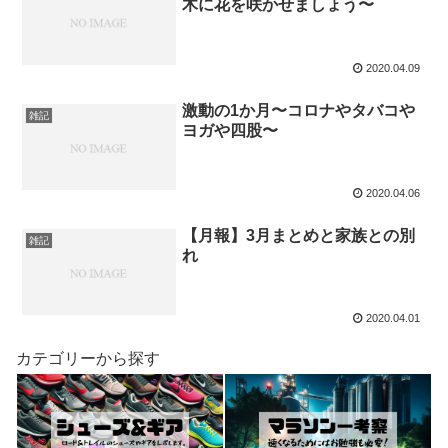
木に花を咲かせましょう〜
2020.04.09
激動の1か月〜コロナやタバコや
雑記
ヨガや四股〜
2020.04.06
【月報】3月まとめと家族との別
雑記
れ
2020.04.01
カテゴリーから探す