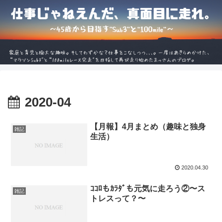
2020-04
【月報】4月まとめ（趣味と独身
雑記
生活）
2020.04.30
ｺｺﾛもｶﾗﾀﾞも元気に走ろう②〜ス
雑記
トレスって？〜