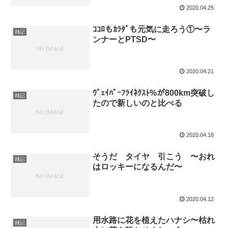
2020.04.25
ｺｺﾛもｶﾗﾀﾞも元気に走ろう①〜ラ
雑記
ンナーとPTSD〜
2020.04.21
ｳﾞｪｲﾊﾟｰﾌﾗｲﾈｸｽﾄ%が800km突破し
雑記
たので新しいのと比べる
2020.04.18
そうだ タイヤ 引こう 〜おれ
雑記
はロッキーになるんだ〜
2020.04.12
用水路に花を植えたハナシ〜枯れ
雑記