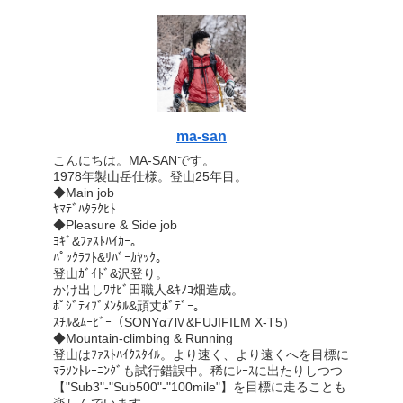
ma-san
こんにちは。MA-SANです。
1978年製山岳仕様。登山25年目。
◆Main job
ﾔﾏﾃﾞﾊﾀﾗｸﾋﾄ
◆Pleasure & Side job
ﾖｷﾞ&ﾌｧｽﾄﾊｲｶｰ。
ﾊﾟｯｸﾗﾌﾄ&ﾘﾊﾞｰｶﾔｯｸ。
登山ｶﾞｲﾄﾞ&沢登り。
かけ出しﾜｻﾋﾞ田職人&ｷﾉｺ畑造成。
ﾎﾟｼﾞﾃｨﾌﾞﾒﾝﾀﾙ&頑丈ﾎﾞﾃﾞｰ。
ｽﾁﾙ&ﾑｰﾋﾞｰ（SONYα7Ⅳ&FUJIFILM X-T5）
◆Mountain-climbing & Running
登山はﾌｧｽﾄﾊｲｸｽﾀｲﾙ。より速く、より遠くへを目標に
ﾏﾗｿﾝﾄﾚｰﾆﾝｸﾞも試行錯誤中。稀にﾚｰｽに出たりしつつ
【"Sub3"-"Sub500"-"100mile"】を目標に走ることも
楽しんでいます。