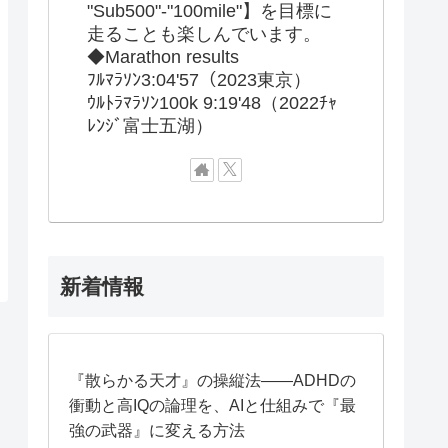
"Sub500"-"100mile"】を目標に
走ることも楽しんでいます。
◆Marathon results
ﾌﾙﾏﾗｿﾝ3:04'57（2023東京）
ｳﾙﾄﾗﾏﾗｿﾝ100k 9:19'48（2022ﾁｬ
ﾚﾝｼﾞ富士五湖）
新着情報
『散らかる天才』の操縦法——ADHDの
衝動と高IQの論理を、AIと仕組みで『最
強の武器』に変える方法