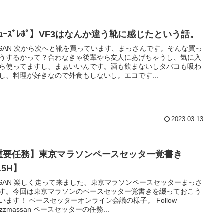
ｭｰｽﾞﾚﾎﾟ】VF3はなんか違う靴に感じたという話。
-SAN 次から次へと靴を買っています、まっさんです。そんな買っ
うするかって？合わなきゃ後輩やら友人にあげちゃうし、気に入
ら使ってますし、まぁいいんです。酒も飲まないしタバコも吸わ
し、料理が好きなので外食もしないし。エコです...
2023.03.13
重要任務】東京マラソンペースセッター覚書き
.5H】
-SAN 楽しく走って来ました、東京マラソンペースセッターまっさ
す。今回は東京マラソンのペースセッター覚書きを綴っておこう
います！ ペースセッターオンライン会議の様子。 Follow
azzmassan ペースセッターの任務...