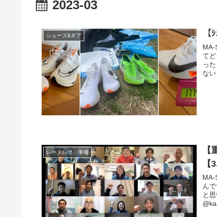
2023-03
【ｼ
シューズ&ギア
MA
てど
った
ない
【
レースレポ・準備
【3
MA
んで
と思
@k