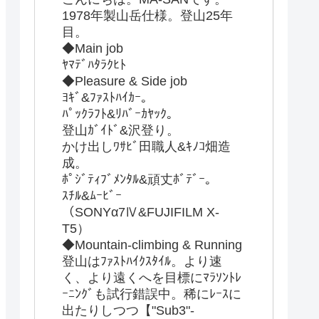
1978年製山岳仕様。登山25年
目。
◆Main job
ﾔﾏﾃﾞﾊﾀﾗｸﾋﾄ
◆Pleasure & Side job
ﾖｷﾞ&ﾌｧｽﾄﾊｲｶｰ。
ﾊﾟｯｸﾗﾌﾄ&ﾘﾊﾞｰｶﾔｯｸ。
登山ｶﾞｲﾄﾞ&沢登り。
かけ出しﾜｻﾋﾞ田職人&ｷﾉｺ畑造
成。
ﾎﾟｼﾞﾃｨﾌﾞﾒﾝﾀﾙ&頑丈ﾎﾞﾃﾞｰ。
ｽﾁﾙ&ﾑｰﾋﾞｰ
（SONYα7Ⅳ&FUJIFILM X-
T5）
◆Mountain-climbing & Running
登山はﾌｧｽﾄﾊｲｸｽﾀｲﾙ。より速
く、より遠くへを目標にﾏﾗｿﾝﾄﾚ
ｰﾆﾝｸﾞも試行錯誤中。稀にﾚｰｽに
出たりしつつ【"Sub3"-