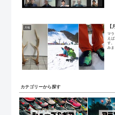
【
月報
マラ
えば
す。
みま
カテゴリーから探す