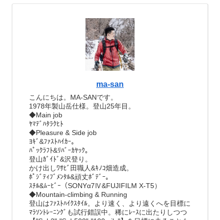
ma-san
こんにちは。MA-SANです。
1978年製山岳仕様。登山25年目。
◆Main job
ﾔﾏﾃﾞﾊﾀﾗｸﾋﾄ
◆Pleasure & Side job
ﾖｷﾞ&ﾌｧｽﾄﾊｲｶｰ。
ﾊﾟｯｸﾗﾌﾄ&ﾘﾊﾞｰｶﾔｯｸ。
登山ｶﾞｲﾄﾞ&沢登り。
かけ出しﾜｻﾋﾞ田職人&ｷﾉｺ畑造成。
ﾎﾟｼﾞﾃｨﾌﾞﾒﾝﾀﾙ&頑丈ﾎﾞﾃﾞｰ。
ｽﾁﾙ&ﾑｰﾋﾞｰ（SONYα7Ⅳ&FUJIFILM X-T5）
◆Mountain-climbing & Running
登山はﾌｧｽﾄﾊｲｸｽﾀｲﾙ。より速く、より遠くへを目標に
ﾏﾗｿﾝﾄﾚｰﾆﾝｸﾞも試行錯誤中。稀にﾚｰｽに出たりしつつ