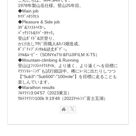
1978年製山岳仕様。登山25年目。
◆Main job
ﾔﾏﾃﾞﾊﾀﾗｸﾋﾄ
◆Pleasure & Side job
ﾖｷﾞ&ﾌｧｽﾄﾊｲｶｰ。
ﾊﾟｯｸﾗﾌﾄ&ﾘﾊﾞｰｶﾔｯｸ。
登山ｶﾞｲﾄﾞ&沢登り。
かけ出しﾜｻﾋﾞ田職人&ｷﾉｺ畑造成。
ﾎﾟｼﾞﾃｨﾌﾞﾒﾝﾀﾙ&頑丈ﾎﾞﾃﾞｰ。
ｽﾁﾙ&ﾑｰﾋﾞｰ（SONYα7Ⅳ&FUJIFILM X-T5）
◆Mountain-climbing & Running
登山はﾌｧｽﾄﾊｲｸｽﾀｲﾙ。より速く、より遠くへを目標に
ﾏﾗｿﾝﾄﾚｰﾆﾝｸﾞも試行錯誤中。稀にﾚｰｽに出たりしつつ
【"Sub3"-"Sub500"-"100mile"】を目標に走ることも
楽しんでいます。
◆Marathon results
ﾌﾙﾏﾗｿﾝ3:04'57（2023東京）
ｳﾙﾄﾗﾏﾗｿﾝ100k 9:19'48（2022ﾁｬﾚﾝｼﾞ富士五湖）