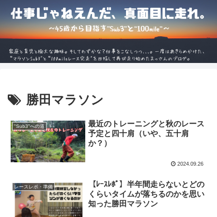
勝田マラソン
最近のトレーニングと秋のレース
"Sub3"への道
予定と四十肩（いや、五十肩
か？）
2024.09.26
【ﾚｰｽﾚﾎﾟ】半年間走らないとどの
レースレポ・準備
くらいタイムが落ちるのかを思い
知った勝田マラソン