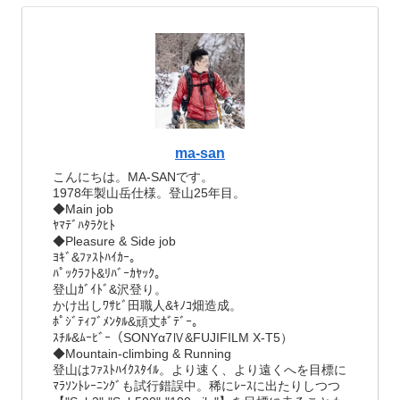
ma-san
こんにちは。MA-SANです。
1978年製山岳仕様。登山25年目。
◆Main job
ﾔﾏﾃﾞﾊﾀﾗｸﾋﾄ
◆Pleasure & Side job
ﾖｷﾞ&ﾌｧｽﾄﾊｲｶｰ。
ﾊﾟｯｸﾗﾌﾄ&ﾘﾊﾞｰｶﾔｯｸ。
登山ｶﾞｲﾄﾞ&沢登り。
かけ出しﾜｻﾋﾞ田職人&ｷﾉｺ畑造成。
ﾎﾟｼﾞﾃｨﾌﾞﾒﾝﾀﾙ&頑丈ﾎﾞﾃﾞｰ。
ｽﾁﾙ&ﾑｰﾋﾞｰ（SONYα7Ⅳ&FUJIFILM X-T5）
◆Mountain-climbing & Running
登山はﾌｧｽﾄﾊｲｸｽﾀｲﾙ。より速く、より遠くへを目標に
ﾏﾗｿﾝﾄﾚｰﾆﾝｸﾞも試行錯誤中。稀にﾚｰｽに出たりしつつ