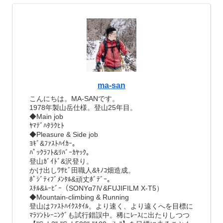
ma-san
こんにちは。MA-SANです。
1978年製山岳仕様。登山25年目。
◆Main job
ﾔﾏﾃﾞﾊﾀﾗｸﾋﾄ
◆Pleasure & Side job
ﾖｷﾞ&ﾌｧｽﾄﾊｲｶｰ。
ﾊﾟｯｸﾗﾌﾄ&ﾘﾊﾞｰｶﾔｯｸ。
登山ｶﾞｲﾄﾞ&沢登り。
かけ出しﾜｻﾋﾞ田職人&ｷﾉｺ畑造成。
ﾎﾟｼﾞﾃｨﾌﾞﾒﾝﾀﾙ&頑丈ﾎﾞﾃﾞｰ。
ｽﾁﾙ&ﾑｰﾋﾞｰ（SONYα7Ⅳ&FUJIFILM X-T5）
◆Mountain-climbing & Running
登山はﾌｧｽﾄﾊｲｸｽﾀｲﾙ。より速く、より遠くへを目標に
ﾏﾗｿﾝﾄﾚｰﾆﾝｸﾞも試行錯誤中。稀にﾚｰｽに出たりしつつ