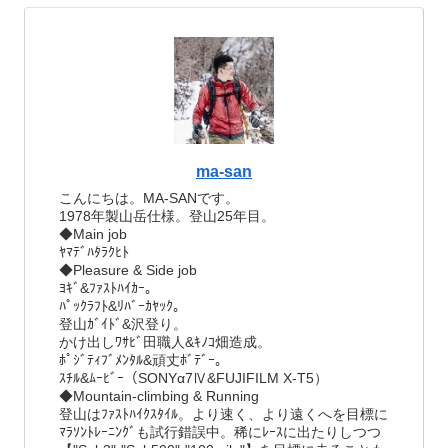
ma-san
こんにちは。MA-SANです。
1978年製山岳仕様。登山25年目。
◆Main job
ﾔﾏﾃﾞﾊﾀﾗｸﾋﾄ
◆Pleasure & Side job
ﾖｷﾞ&ﾌｧｽﾄﾊｲｶｰ。
ﾊﾟｯｸﾗﾌﾄ&ﾘﾊﾞｰｶﾔｯｸ。
登山ｶﾞｲﾄﾞ&沢登り。
かけ出しﾜｻﾋﾞ田職人&ｷﾉｺ畑造成。
ﾎﾟｼﾞﾃｨﾌﾞﾒﾝﾀﾙ&頑丈ﾎﾞﾃﾞｰ。
ｽﾁﾙ&ﾑｰﾋﾞｰ（SONYα7Ⅳ&FUJIFILM X-T5）
◆Mountain-climbing & Running
登山はﾌｧｽﾄﾊｲｸｽﾀｲﾙ。より速く、より遠くへを目標に
ﾏﾗｿﾝﾄﾚｰﾆﾝｸﾞも試行錯誤中。稀にﾚｰｽに出たりしつつ