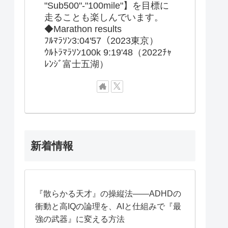
"Sub500"-"100mile"】を目標に
走ることも楽しんでいます。
◆Marathon results
ﾌﾙﾏﾗｿﾝ3:04'57（2023東京）
ｳﾙﾄﾗﾏﾗｿﾝ100k 9:19'48（2022ﾁｬ
ﾚﾝｼﾞ富士五湖）
新着情報
『散らかる天才』の操縦法——ADHDの
衝動と高IQの論理を、AIと仕組みで『最
強の武器』に変える方法