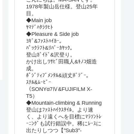
1978年製山岳仕様。登山25年
目。
◆Main job
ﾔﾏﾃﾞﾊﾀﾗｸﾋﾄ
◆Pleasure & Side job
ﾖｷﾞ&ﾌｧｽﾄﾊｲｶｰ。
ﾊﾟｯｸﾗﾌﾄ&ﾘﾊﾞｰｶﾔｯｸ。
登山ｶﾞｲﾄﾞ&沢登り。
かけ出しﾜｻﾋﾞ田職人&ｷﾉｺ畑造
成。
ﾎﾟｼﾞﾃｨﾌﾞﾒﾝﾀﾙ&頑丈ﾎﾞﾃﾞｰ。
ｽﾁﾙ&ﾑｰﾋﾞｰ
（SONYα7Ⅳ&FUJIFILM X-
T5）
◆Mountain-climbing & Running
登山はﾌｧｽﾄﾊｲｸｽﾀｲﾙ。より速
く、より遠くへを目標にﾏﾗｿﾝﾄﾚ
ｰﾆﾝｸﾞも試行錯誤中。稀にﾚｰｽに
出たりしつつ【"Sub3"-