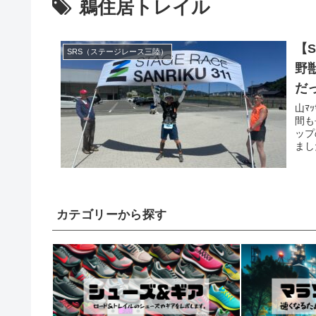
鵜住居トレイル
【S
SRS（ステージレース三陸）
野
だ
山ﾏ
間も
ップ
まし
カテゴリーから探す