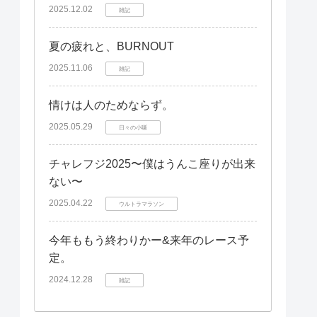
2025.12.02
雑記
夏の疲れと、BURNOUT
2025.11.06
雑記
情けは人のためならず。
2025.05.29
日々の小噺
チャレフジ2025〜僕はうんこ座りが出来
ない〜
2025.04.22
ウルトラマラソン
今年ももう終わりかー&来年のレース予
定。
2024.12.28
雑記