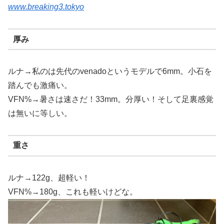
www.breaking3.tokyo
厚み
ルナ→私のは先代のvenadoというモデルで6mm。小石を
踏んでも激痛い。
VFN%→暑さは速さだ！33mm。分厚い！そして足裏感覚
は無いに等しい。
重さ
ルナ→122g、超軽い！
VFN%→180g、これも軽いけどな。