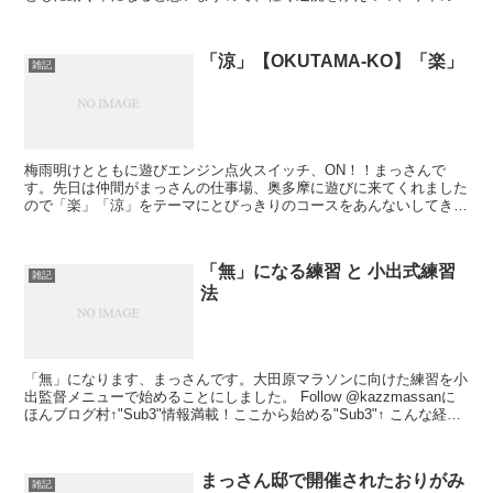
標など。 Follow @kazzmassan 多動力...
「涼」【OKUTAMA-KO】「楽」
雑記
梅雨明けとともに遊びエンジン点火スイッチ、ON！！まっさんで
す。先日は仲間がまっさんの仕事場、奥多摩に遊びに来てくれました
ので「楽」「涼」をテーマにとびっきりのコースをあんないしてきま
したYO!! Follow @kazzmassan 奥多...
「無」になる練習 と 小出式練習
雑記
法
「無」になります、まっさんです。大田原マラソンに向けた練習を小
出監督メニューで始めることにしました。 Follow @kazzmassanに
ほんブログ村↑"Sub3"情報満載！ここから始める"Sub3"↑ こんな経験
ありませんか？ 「無」に...
まっさん邸で開催されたおりがみ
雑記