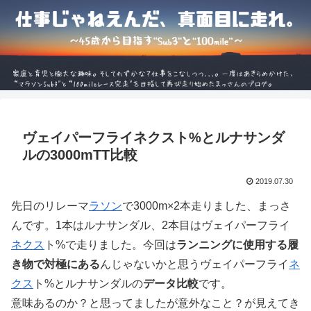
ヴェイパーフライネクスト%とルナサンダ
ルの3000mTT比較
2019.07.30
先日のリレーマ
ラソン
で3000m×2本走りました、まっさ
んです。1本はルナサンダル、2本目はヴェイパーフライ
ネクス
ト%で走りました。今回は
ランニングに使用する履
き物で対極にある
んじゃないかと思うヴェイパーフライ
ネ
クス
ト%とルナサンダルの
データ比較
です。
意味あるのか？と思ってましたが意外なこと？が見えてき