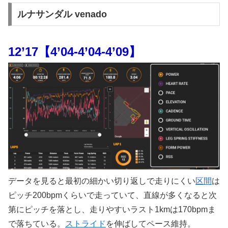
ルナサンダル venado
12’17【4’04-4’04-4’09】
データを見ると最初の細かい切り返しで走りにくい
区間
は
ピッチ200bpmくらいで走っていて、直線が多くなると次
第にピッチを落とし、走りやすいラスト1kmは170bpmま
で落ちている。
ストライド
を伸ばしてペース維持。