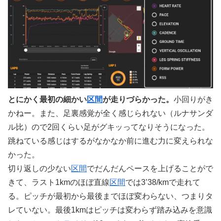
とにかく最初の細かい
区間
が走りづらかった。
小回りがき
かねー。また、足裏感覚が全く感じられない（ルナサンダ
ル比）ので2回くらい足がグキッってなりそうになった。
跳ねている感じはするがなかなか前に進む力に変えられな
かった。
切り返しの少ない
区間
でだんだんペースを上げることがで
きて、ラスト1kmのほぼ直線
区間
では3’38/kmで走れて
る。ピッチが最初から最後までほぼ変わらない、つまりタ
レていない。最後1kmはピッチは変わらず踏み込みを意識