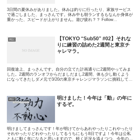
3日間の夏休みがありました。休みは釣りに行ったり、家族サービス
で過ごしました、まっさんです。休み中も朝ランするもなんか身体が
重かった、スピードが上がりません。遊び疲れ？？ Follow
@kazzmassanにほんブログ村↑"Sub3"情報...
【TOKYO “Sub50” #02】それな
雑記
りに練習の詰めた2週間と東京チ
ャレマラ。
回復途上、まっさんです。自分の立てた計画通りに2週間やってみま
した。2週間のランオフからだましだまし2週間、体も少し動くよう
になってきたしダメ元で3/20の東京チャレンジマラソンに挑戦してみ
ようかなー、と。 手に入れた一眼も使い慣れてきたか...
明けました！今年は「動」の年に
雑記
するぞ。
明けましてまっさんです！年が明けてからあれやったりこれやったり
それやったりどれやったりしてるうちにもう8日ですよ！今年は公私
ともに動く年になると思いますので、軽く近況を添えつつ、今年の目