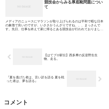
競技会からみる厚底靴問題につい
て
メディアのニュースにマラソンが取り上げられるのは平和で暇な日本
の象徴で良いのですが、いささかうんざりですね、、、まっさんで
す。先日、仕事を終えて家に帰るとある競技会が行われておりまし
た。厚底靴問題の縮図をそこにみることが出来ましたので論文発...
【はてブロ駅伝】西多摩の反逆野生生
物、走る。
『夏を逃げた者は、言い訳を語る 夏を戦
った者は、夢を語る』
コメント