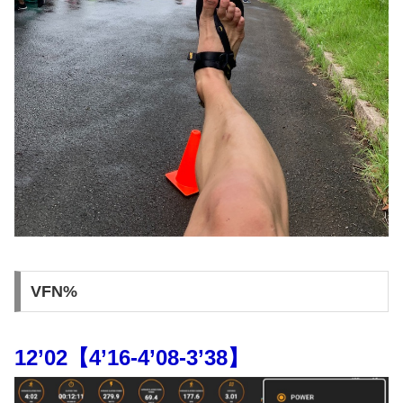
VFN%
12’02【4’16-4’08-3’38】