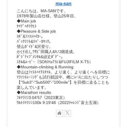
ma-san
こんにちは。MA-SANです。
1978年製山岳仕様。登山25年目。
◆Main job
ﾔﾏﾃﾞﾊﾀﾗｸﾋﾄ
◆Pleasure & Side job
ﾖｷﾞ&ﾌｧｽﾄﾊｲｶｰ。
ﾊﾟｯｸﾗﾌﾄ&ﾘﾊﾞｰｶﾔｯｸ。
登山ｶﾞｲﾄﾞ&沢登り。
かけ出しﾜｻﾋﾞ田職人&ｷﾉｺ畑造成。
ﾎﾟｼﾞﾃｨﾌﾞﾒﾝﾀﾙ&頑丈ﾎﾞﾃﾞｰ。
ｽﾁﾙ&ﾑｰﾋﾞｰ（SONYα7Ⅳ&FUJIFILM X-T5）
◆Mountain-climbing & Running
登山はﾌｧｽﾄﾊｲｸｽﾀｲﾙ。より速く、より遠くへを目標に
ﾏﾗｿﾝﾄﾚｰﾆﾝｸﾞも試行錯誤中。稀にﾚｰｽに出たりしつつ
【"Sub3"-"Sub500"-"100mile"】を目標に走ることも
楽しんでいます。
◆Marathon results
ﾌﾙﾏﾗｿﾝ3:04'57（2023東京）
ｳﾙﾄﾗﾏﾗｿﾝ100k 9:19'48（2022ﾁｬﾚﾝｼﾞ富士五湖）