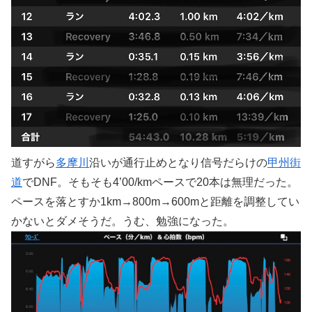
道すがら
多摩川
沿いが通行止めとなり信号だらけの
甲州街
道
でDNF。そもそも4’00/kmペースで20本は無理だった。
ペースを落とすか1km→800m→600mと距離を調整してい
かないとダメそうだ。うむ、勉強になった。