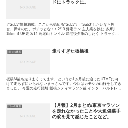
ドにトラックに。
↓"Sub3"情報満載、ここから始める"Sub3"↓ ↑"Sub3"したいなら押
せ、押すのだ、ポチッとな！↑ 2/13 帰宅ラン 主夫業を挟む 多摩川
15km B-UP走 2/14 高尾山トレイル 帰宅後夕飯のしたく トラック練
習 2/1...
走りすぎた板橋後
日々の練習
板橋M後も走りまくってます、というか1ヵ月後に迫ったUTMFに向
けて走らずにいられないまっさんです。今回はカモシカ山行をしてき
ました。 今週の走行距離 板橋シティマラソン後 インターバルトレー
ニング 自宅〜トレイル往復 カモシカ山行 リカバ...
【月報】2月まとめ/東京マラソン
日々の練習
を走れなかったことや大迫傑選手
の涙を見て感じたことなど。