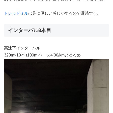
トレッドミル
は足に優しい感じがするので継続する。
インターバル3本目
高速下インターバル
320m×10本 r100m ペース4’00/kmとゆるめ