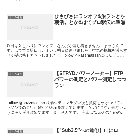
も始め、来週からまた頑張っていきます。 Follow ...
ひさびさにランオフ&旅ランとか
日々の練習
朝活。とか&はてブロ駅伝の準備
昨日は久しぶりにランオフ、なんだか落ち着きません、まっさんで
す。はてブロ駅伝もいよいよ明日に迫りました！空気の抵抗を減らす
べく髪の毛もカットしました！ Follow @kazzmassanにほんブログ
村↑"Sub3"情報満載！ここから始める...
【STRYDパワーメーター】FTP
日々の練習
パワーの測定とパワー測定しつつ
ラン
Follow @kazzmassan 板橋シティマラソン後も負荷をかけつづてマ
ラソン後の走行距離が200kmを超えています、ケガにつながらないよ
うにギリギリ攻めてます、まっさんです。 今回は"Sub3"のための近
道と思い購入したSTRYD ...
【”Sub3.5″への道①】山にロー
日々の練習