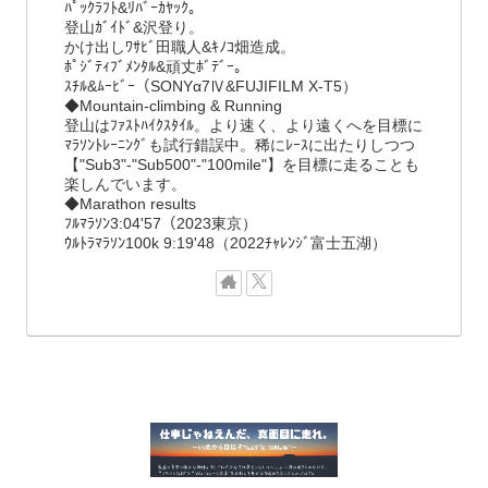
ﾊﾟｯｸﾗﾌﾄ&ﾘﾊﾞｰｶﾔｯｸ。
登山ｶﾞｲﾄﾞ&沢登り。
かけ出しﾜｻﾋﾞ田職人&ｷﾉｺ畑造成。
ﾎﾟｼﾞﾃｨﾌﾞﾒﾝﾀﾙ&頑丈ﾎﾞﾃﾞｰ。
ｽﾁﾙ&ﾑｰﾋﾞｰ（SONYα7Ⅳ&FUJIFILM X-T5）
◆Mountain-climbing & Running
登山はﾌｧｽﾄﾊｲｸｽﾀｲﾙ。より速く、より遠くへを目標に
ﾏﾗｿﾝﾄﾚｰﾆﾝｸﾞも試行錯誤中。稀にﾚｰｽに出たりしつつ
【"Sub3"-"Sub500"-"100mile"】を目標に走ることも
楽しんでいます。
◆Marathon results
ﾌﾙﾏﾗｿﾝ3:04'57（2023東京）
ｳﾙﾄﾗﾏﾗｿﾝ100k 9:19'48（2022ﾁｬﾚﾝｼﾞ富士五湖）