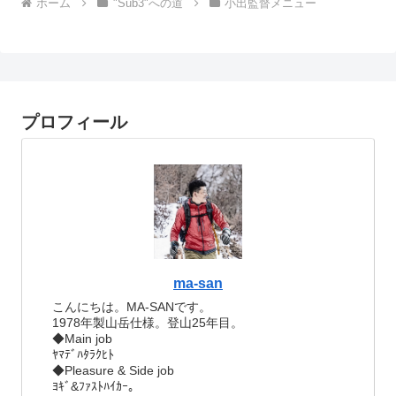
ホーム
"Sub3"への道
小出監督メニュー
プロフィール
ma-san
こんにちは。MA-SANです。
1978年製山岳仕様。登山25年目。
◆Main job
ﾔﾏﾃﾞﾊﾀﾗｸﾋﾄ
◆Pleasure & Side job
ﾖｷﾞ&ﾌｧｽﾄﾊｲｶｰ。