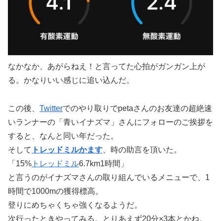
なかなか、あがらねえ！と言ってた心拍がガンガン上が
る。かなりいい感じに追い込んだ。
この後、
Twitter
でのやり取りでpetaさんのお友達の超絶速
いランナーの「青いイナズマ」さんにフォローのご挨拶を
すると、なんと同い年だった。
そして
トレッドミル
かます
、時の助言を頂いた。
「15%
トレッドミル
6.7km1時間」
と言うのがイナズマさんの取り組んでいるメニューで、1
時間で1000mの獲得標高。
登りにめちゃくちゃ強くなるようだ。
次行ったときやってみる。とりあえず20分×3本とかね。