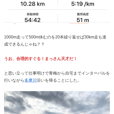
1000m走って500m休むのを20本繰り返せば30km走も達
成できるんじゃね？？
うお、合理的すぐる！まっさん天才だ！
と思い立って仕事明けで青梅から自宅までインターバルを
行いながら
多摩川
沿いを帰ることにした。