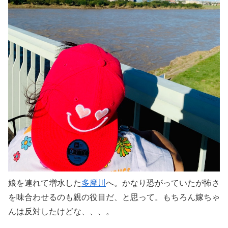
娘を連れて増水した
多摩川
へ。かなり恐がっていたが怖さ
を味合わせるのも親の役目だ、と思って。もちろん嫁ちゃ
んは反対したけどな、、、。