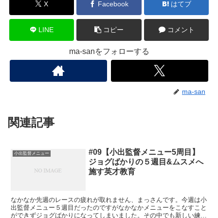
X
Facebook
はてブ
LINE
コピー
コメント
ma-sanをフォローする
ma-san
関連記事
#09【小出監督メニュー5周目】
小出監督メニュー
ジョグばかりの５週目&ムスメへ
施す英才教育
なかなか先週のレースの疲れが取れません、まっさんです。今週は小
出監督メニュー５週目だったのですがなかなかメニューをこなすこと
ができずジョグばかりになってしまいました。その中でも新しい練習