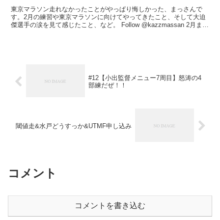
東京マラソン走れなかったことがやっぱり悔しかった、まっさんで
す。2月の練習や東京マラソンに向けてやってきたこと、そして大迫
傑選手の涙を見て感じたこと、など。 Follow @kazzmassan 2月まと
め 走行距離とかケガとか 大会中止と...
#12【小出監督メニュー7周目】怒涛の4
部練だぜ！！
閾値走&水戸どうすっか&UTMF申し込み
コメント
コメントを書き込む