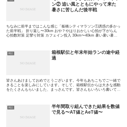
ン② 追い風とともにやって来た
暑さに苦しんだ後半戦
ちなみに前半まではこんな感じ「板橋シティマラソン①誘惑の多かっ
た前半戦」 折り返し〜30km おや？やはりおかしい心拍が下がらん
心拍数対策 足攣り対策 カフェイン投入 30km〜40km 暑い暑い暑い
がいよいよ待ちに待ったペースアップ！ ...
箱根駅伝と年末年始ランの途中経
雑記
過
皆さんあけましておめでとうございます。今年もあちこちでご一緒で
きることを楽しみにしています。そして、箱根駅伝からは大きな感動
をたくさんもらいました、まっさんです。皆さんもいろいろ書いてま
すが箱根駅伝の話と年末年始ランの途中経過です。 Fol...
半年間取り組んできた結果を数値
雑記
で見る〜AT値とAeT値〜