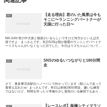
関連記事
【走る理由】君のいた風景は今も
雑記
そこに〜ランニングパートナーが
天国に行った日〜
MA-SAN 世の中犬派と猫派がいるらしいですけど何方かといえば犬
派ですよ、まっさんです。先日5/29は我が最愛のランニングパートナ
ーリズちゃんがいなくなった日でした。今日はリズちゃんについてち
ょっと書いてみます。 Follow @kazz...
SNSのゆるいつながりと180分間
雑記
走
さて、奥多摩渓谷駅伝へノーパンで向かっています（朝ジムで走って
着替え忘れたw）まっさんです。昨日は単独180分間走、嫌いな練習
ではないけど、時間を作ったり準備や少し覚悟のいる練習でもありま
す。 朝（深夜？）の公園、さぶい。Follow @k...
【レースレポ】板橋シティマラソ
雑記