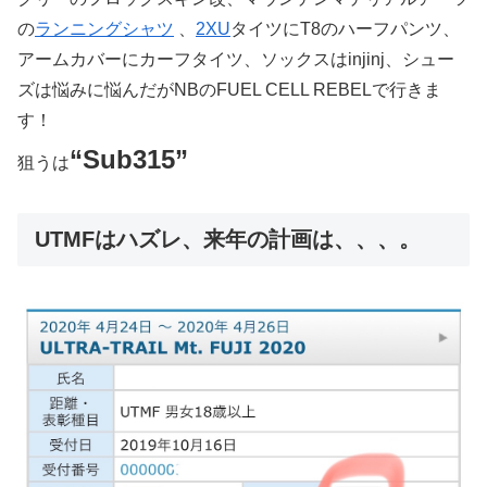
の
ランニングシャツ
、
2XU
タイツにT8のハーフパンツ、
アームカバーにカーフタイツ、ソックスはinjinj、シュー
ズは悩みに悩んだがNBのFUEL CELL REBELで行きま
す！
“Sub315”
狙うは
UTMFはハズレ、来年の計画は、、、。