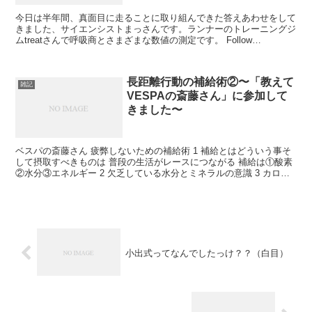
今日は半年間、真面目に走ることに取り組んできた答えあわせをして
きました、サイエンシストまっさんです。ランナーのトレーニングジ
ムtreatさんで呼吸商とさまざまな数値の測定です。 Follow
@kazzmassan 心拍が下がるのを待つまっ...
長距離行動の補給術②〜「教えて
雑記
VESPAの斎藤さん」に参加して
きました〜
ベスパの斎藤さん 疲弊しないための補給術 1 補給とはどういう事そ
して摂取すべきものは 普段の生活がレースにつながる 補給は①酸素
②水分③エネルギー 2 欠乏している水分とミネラルの意識 3 カロリ
ーの摂取量 前半まとめ ベスパの斎藤さん ...
小出式ってなんでしたっけ？？（白目）