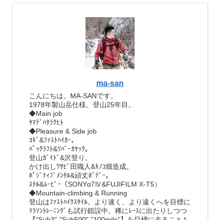
ma-san
こんにちは。MA-SANです。
1978年製山岳仕様。登山25年目。
◆Main job
ﾔﾏﾃﾞﾊﾀﾗｸﾋﾄ
◆Pleasure & Side job
ﾖｷﾞ&ﾌｧｽﾄﾊｲｶｰ。
ﾊﾟｯｸﾗﾌﾄ&ﾘﾊﾞｰｶﾔｯｸ。
登山ｶﾞｲﾄﾞ&沢登り。
かけ出しﾜｻﾋﾞ田職人&ｷﾉｺ畑造成。
ﾎﾟｼﾞﾃｨﾌﾞﾒﾝﾀﾙ&頑丈ﾎﾞﾃﾞｰ。
ｽﾁﾙ&ﾑｰﾋﾞｰ（SONYα7Ⅳ&FUJIFILM X-T5）
◆Mountain-climbing & Running
登山はﾌｧｽﾄﾊｲｸｽﾀｲﾙ。より速く、より遠くへを目標に
ﾏﾗｿﾝﾄﾚｰﾆﾝｸﾞも試行錯誤中。稀にﾚｰｽに出たりしつつ
【"Sub3"-"Sub500"-"100mile"】を目標に走ることも