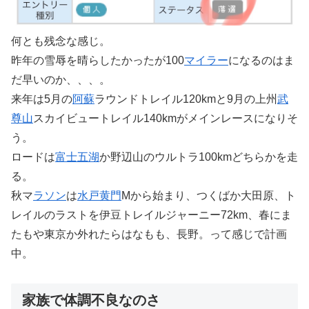
何とも残念な感じ。
昨年の雪辱を晴らしたかったが100
マイラー
になるのはま
だ早いのか、、、。
来年は5月の
阿蘇
ラウンドトレイル120kmと9月の上州
武
尊山
スカイビュートレイル140kmがメインレースになりそ
う。
ロードは
富士五湖
か野辺山のウルトラ100kmどちらかを走
る。
秋マ
ラソン
は
水戸黄門
Mから始まり、つくばか大田原、ト
レイルのラストを伊豆トレイルジャーニー72km、春にま
たもや東京か外れたらはなもも、長野。って感じで計画
中。
家族で体調不良なのさ