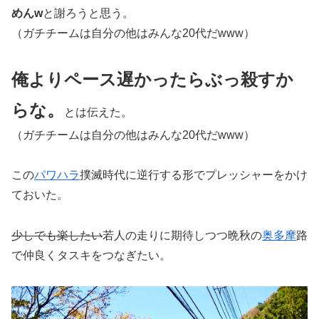
めんw
と謝ろうと思う。
（ガチチームは自分の他はみんな20代だwww）
俺よりペース遅かったらぶっ殺すか
らな。
とは伝えた。
（ガチチームは自分の他はみんな20代だwww）
この
パワハラ
撲滅時代に逆行する形でプレッシャーをかけ
ておいた。
少しでも楽したい
若人の走りに期待しつつ晩秋の
奥多摩
路
で仲良くタスキをつなぎたい。