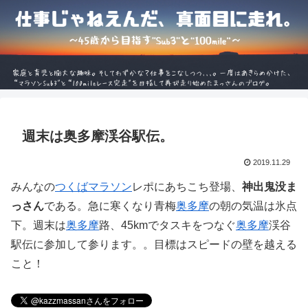
週末は奥多摩渓谷駅伝。
2019.11.29
みんなの
つくばマラソン
レポにあちこち登場、
神出鬼没ま
っさん
である。急に寒くなり青梅
奥多摩
の朝の気温は氷点
下。週末は
奥多摩
路、45kmでタスキをつなぐ
奥多摩
渓谷
駅伝に参加して参ります。。目標はスピードの壁を越える
こと！