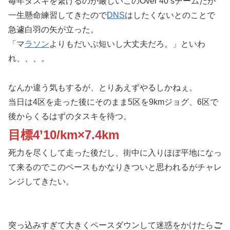
毎年タスキを繋げるのが厳しいこのOver 40’sチームだが
一生懸命練習してきたので
DNS
はしたくないとのことで
急遽白羽の矢が立った。
「マ
ラソン
よりもだいぶ短いし大丈夫だろ。」といわ
れ、、、。
なんか違う気もするが、とりあえずやるしかねぇ。
当日は4区を走った後にそのまま5区を9kmジョグ、6区で
後からくるはずのタスキを待つ。
目標4’10/km×7.4km
死力を尽くして走った後だし、街中に入りほぼ平地になっ
て来るのでこのペースもかなりきついと思われるがチャレ
ンジしてきたい。
突っ込みすぎて大きくペースダウンして迷惑をかけたら
ご