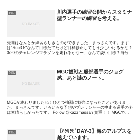
川内選手の練習公開からスタミナ
雑記
型ランナーの練習を考える。
先週はなんとか練習らしきものができました、まっさんです。まず
は"Sub3.5"なんて目標たてたけど目標修正してもう少しいけるかな？
3/20のチャレンジマラソンを走れるかなー、なんて淡い目標？自分へ
の期待もあり？復活しつつありますyo！ 朝の...
MGC観戦と服部選手のジョグ
雑記
感、あと謎のノート。
MGCが終わりましたね！ひとつ強烈に勉強になったことがありまし
た、まっさんです。いろいろな予想やプレッシャーの中走る選手の姿
は素晴らしかったです。 Follow @kazzmassan 貴重！！ MGCで思
ったこと 男子編 女子編 全体 謎...
【ﾊｼﾘﾀﾋﾞDAY-3】海のアルプスを
雑記
越えています。