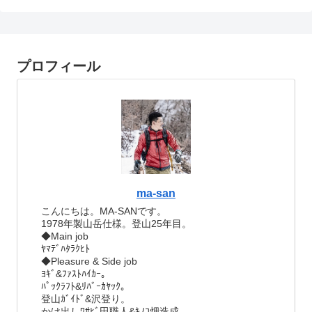
プロフィール
ma-san
こんにちは。MA-SANです。
1978年製山岳仕様。登山25年目。
◆Main job
ﾔﾏﾃﾞﾊﾀﾗｸﾋﾄ
◆Pleasure & Side job
ﾖｷﾞ&ﾌｧｽﾄﾊｲｶｰ。
ﾊﾟｯｸﾗﾌﾄ&ﾘﾊﾞｰｶﾔｯｸ。
登山ｶﾞｲﾄﾞ&沢登り。
かけ出しﾜｻﾋﾞ田職人&ｷﾉｺ畑造成。