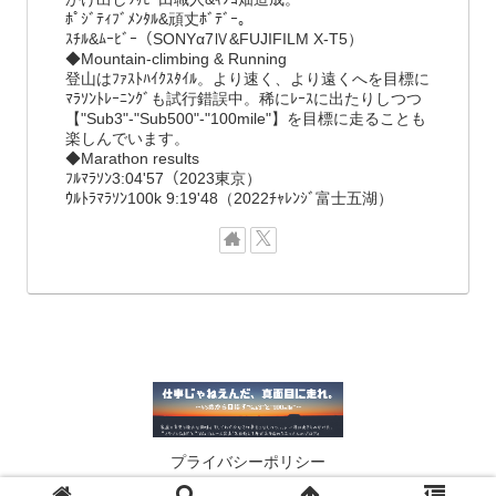
ﾎﾟｼﾞﾃｨﾌﾞﾒﾝﾀﾙ&頑丈ﾎﾞﾃﾞｰ。
ｽﾁﾙ&ﾑｰﾋﾞｰ（SONYα7Ⅳ&FUJIFILM X-T5）
◆Mountain-climbing & Running
登山はﾌｧｽﾄﾊｲｸｽﾀｲﾙ。より速く、より遠くへを目標に
ﾏﾗｿﾝﾄﾚｰﾆﾝｸﾞも試行錯誤中。稀にﾚｰｽに出たりしつつ
【"Sub3"-"Sub500"-"100mile"】を目標に走ることも
楽しんでいます。
◆Marathon results
ﾌﾙﾏﾗｿﾝ3:04'57（2023東京）
ｳﾙﾄﾗﾏﾗｿﾝ100k 9:19'48（2022ﾁｬﾚﾝｼﾞ富士五湖）
プライバシーポリシー