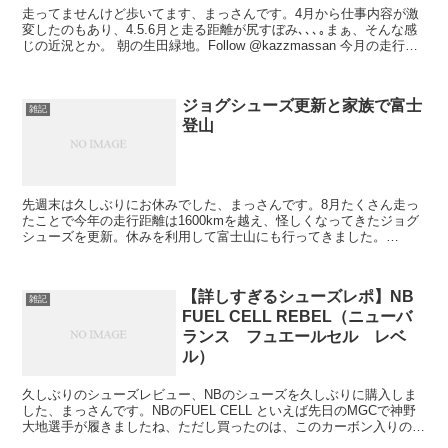
走ってませんけど歩いてます、まっさんです。4月から仕事内容が激
変したのもあり、4.5.6月と走る距離が尻すぼみ､､､｡まぁ、そんな感
じの近況とか。 朝の生田緑地。Follow @kazzmassan 今月の走行距
離は90km だけども400...
ジョグシューズ更新と家族で富士
雑記
登山
先週末は久しぶりにお休みでした、まっさんです。8月たくさん走っ
たことで今年の走行距離は1600kmを越え、怪しくなってきたジョグ
シューズを更新。休みを利用して富士山にも行ってきました。
Follow @kazzmassan ジョグシューズ更...
【詳しすぎるシューズレポ】NB
雑記
FUEL CELL REBEL（ニューバ
ランス フュエールセル レベ
ル）
久しぶりのシューズレビュー、NBのシューズを久しぶりに購入しま
した、まっさんです。NBのFUEL CELL といえば先日のMGCで神野
大地選手が履きましたね、ただし買ったのは、このカーボン入りのモ
デルではなくエントリーモデルの方です。 Fo...