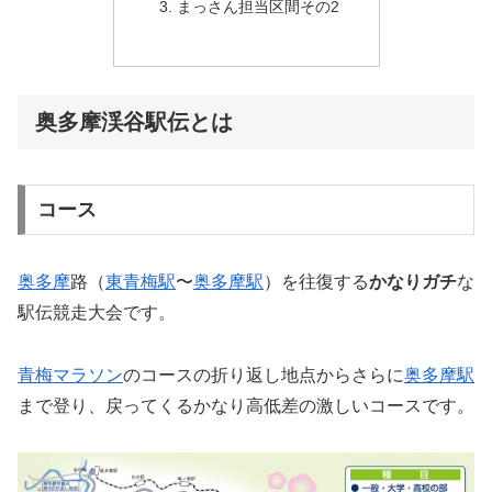
まっさん担当区間その2
奥多摩渓谷駅伝とは
コース
奥多摩
路（
東青梅駅
〜
奥多摩駅
）を往復する
かなりガチ
な
駅伝競走大会です。
青梅マラソン
のコースの折り返し地点からさらに
奥多摩駅
まで登り、戻ってくるかなり高低差の激しいコースです。