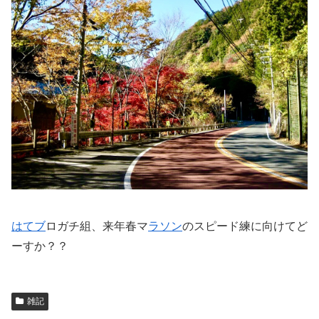
はてブ
ロガチ組、来年春マ
ラソン
のスピード練に向けてど
ーすか？？
雑記