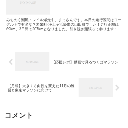
みちのく潮風トレイル爆走中、まっさんです。本日の走行区間はヨー
グルトで有名な？岩泉町-浄土ヶ浜経由の山田町でした！走行距離は
69km、3日間で207kmとなりました、引き続き頑張って参ります！
今日の1枚はコレかな、、、。Follow @k...
【応援レポ】動画で見るつくばマラソン
【月報】大きく方向性を変えた11月の練
習と東京マラソンに向けて
コメント