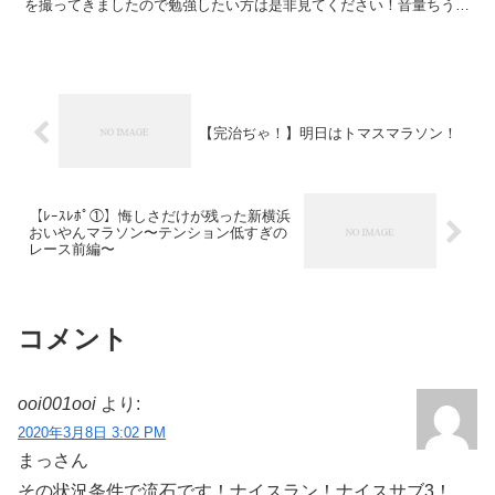
を撮ってきましたので勉強したい方は是非見てください！音量ちう
い。なんでって？巨大なまっさんの応援ボイスが入っているか...
【完治ぢゃ！】明日はトマスマラソン！
【ﾚｰｽﾚﾎﾟ①】悔しさだけが残った新横浜
おいやんマラソン〜テンション低すぎの
レース前編〜
コメント
ooi001ooi
より:
2020年3月8日 3:02 PM
まっさん
その状況条件で流石です！ナイスラン！ナイスサブ3！