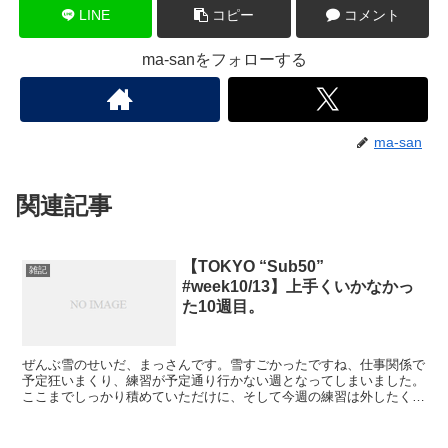
LINE
コピー
コメント
ma-sanをフォローする
ma-san
関連記事
【TOKYO “Sub50”
雑記
#week10/13】上手くいかなかっ
た10週目。
ぜんぶ雪のせいだ、まっさんです。雪すごかったですね、仕事関係で
予定狂いまくり、練習が予定通り行かない週となってしまいました。
ここまでしっかり積めていただけに、そして今週の練習は外したくな
かっただけにかなり痛い結果に。来週取り返せるかな､､､...