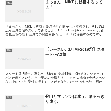
まっさん、NIKEに移籍するって
雑記
よ！
「まっさん、NIKEに移籍」 記者会見が開かれた模様です。それでは
記者会見会場をのぞいてみましょう！！ Follow @kazzmassan 記者
会見会場の様子 会見での質疑回答 なぜ、NIKEに移籍するのですか？
今までは何を履いていたん...
【レースレポUTMF2019①】スタ
雑記
ート〜A2麓
スタート前 5時半に家を出て8時前に会場到着。 9時過ぎにツアーの
バスが着くということで早めの会場入り、これが大成功で全然人のい
ない中のんびり受付を済ますことができた。ただかなりの強い雨が降
っており、天子山地はどうなるのかと言う不安もあった...
登山とマラソンは違う、まるっき
雑記
り違う。