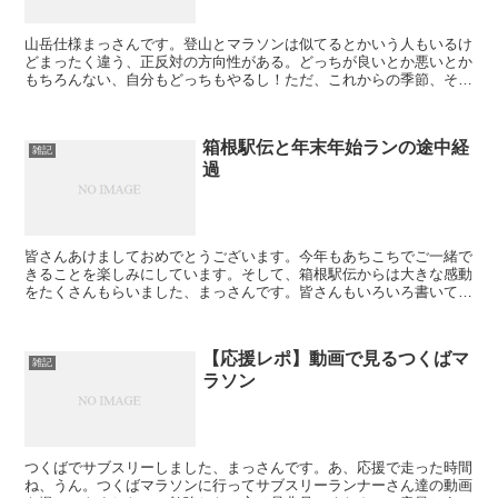
山岳仕様まっさんです。登山とマラソンは似てるとかいう人もいるけ
どまったく違う、正反対の方向性がある。どっちが良いとか悪いとか
もちろんない、自分もどっちもやるし！ただ、これからの季節、それ
を間違えると死ぬ季節になる、だから書いておくけど。マラ...
箱根駅伝と年末年始ランの途中経
雑記
過
皆さんあけましておめでとうございます。今年もあちこちでご一緒で
きることを楽しみにしています。そして、箱根駅伝からは大きな感動
をたくさんもらいました、まっさんです。皆さんもいろいろ書いてま
すが箱根駅伝の話と年末年始ランの途中経過です。 Fol...
【応援レポ】動画で見るつくばマ
雑記
ラソン
つくばでサブスリーしました、まっさんです。あ、応援で走った時間
ね、うん。つくばマラソンに行ってサブスリーランナーさん達の動画