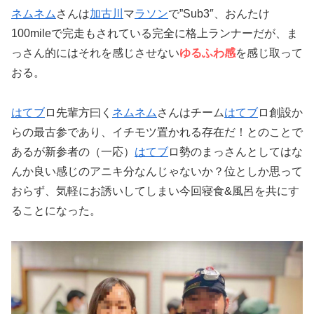
ネム
ネム
さんは
加古川
マ
ラソン
で”Sub3″、おんたけ
100mileで完走もされている完全に格上ランナーだが、ま
っさん的にはそれを感じさせない
ゆるふわ感
を感じ取って
おる。
はてブ
ロ先輩方曰く
ネム
ネム
さんはチーム
はてブ
ロ創設か
らの最古参であり、イチモツ置かれる存在だ！とのことで
あるが新参者の（一応）
はてブ
ロ勢のまっさんとしてはな
んか良い感じのアニキ分なんじゃないか？位としか思って
おらず、気軽にお誘いしてしまい今回寝食&風呂を共にす
ることになった。