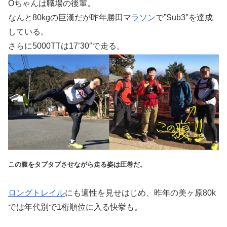
Oちゃんは職場の後輩。
なんと80kgの巨漢だが昨年勝田マ
ラソン
で”Sub3″を達成
している。
さらに5000TTは17’30″で走る。
この腹をタプタプさせながら走る姿は圧巻だ。
ロングトレイル
にも適性を見せはじめ、昨年の美ヶ原80k
では年代別で1桁順位に入る快挙も。