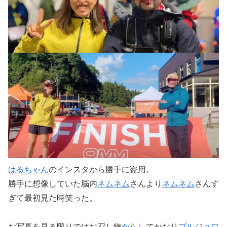
はるちゃん
のインスタから勝手に盗用。
勝手に想像していた脳内
ネム
ネム
さんより
ネム
ネム
さんす
ぎて最初見た時笑った。
お写真を見る限りではお召し物
からし
てかなり
ブルジョワ