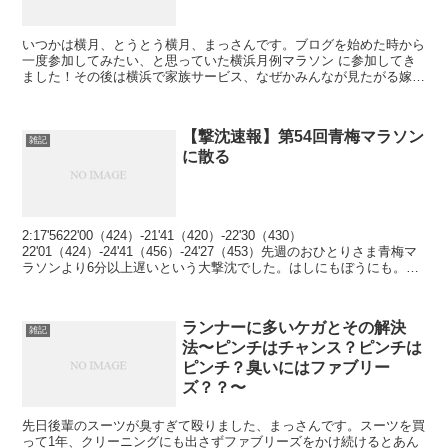
いつかは横月、とうとう横月、まっさんです。ブログを始めた時から
一度参加してみたい、と思っていた横浜月例マラソン に参加してき
ました！その後は横浜で家族サービス、なぜかみんなが見たがる嫁ち
ゃんの写真もちょいと公開w Follow @kazzm...
【撃沈速報】第54回青梅マラソン
雑記
に散る
2:17'5622'00（424）-21'41（420）-22'30（430）
22'01（424）-24'41（456）-24'27（453）先週のおひとりさま青梅マ
ラソンより6分以上遅いという大撃沈でした。はしにもぼうにも。
沈。東京まで...
ランナーに多いケガとその解決
雑記
法〜ピンチはチャンス？ピンチは
ピンチ？臭いにはファブリー
ズ？？〜
先日後輩のスーツが臭すぎて殴りました、まっさんです。スーツを買
って1年、クリーニングにも出さずファブリーズをかけ続けるとあん