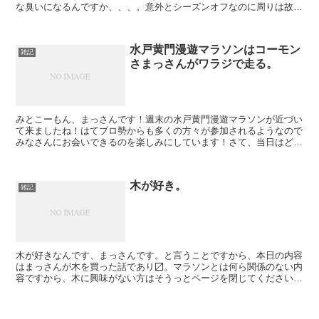
な臭いになるんですか、、、。意外とシーズンオフなのに周りは故障
者が増えてきた気がしますね。ファブリーズ、かけ続けてい...
水戸黄門漫遊マラソンはコーモン
雑記
さまっさんがワラジで走る。
みとこーもん、まっさんです！週末の水戸黄門漫遊マラソンが近づい
て来ましたね！はてブロ勢からも多くの方々が参加されるようなので
みなさんにお会いできるのを楽しみにしています！さて、当日はどう
走ろうか、、、。 Follow @kazzmassan...
木が好き。
雑記
木が好きなんです、まっさんです。と言うことですから、本日の内容
はまっさんが木を買った話であり〼。マラソンとは何ら関係のない内
容ですから、木に興味がない方はそうっとページを閉じてくださいま
せ。 10年前に作ったテーブルセットですよ。Follo...