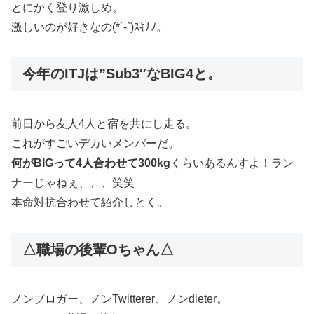
とにかく登り激しめ。
激しいのが好きなの(*´-`)ｽｷﾅﾉ。
今年のITJは”Sub3″なBIG4と。
前日から友人4人と宿を共にし走る。
これがすごい
デカい
メンバーだ。
何がBIGって4人合わせて300kg
くらいあるんすよ！ラン
ナーじゃねぇ、、、笑笑
本命対抗合わせて紹介しとく。
△職場の後輩Oちゃん△
ノンブロガー、ノンTwitterer、ノンdieter。