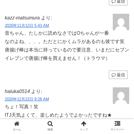
返信
kazz-matsumura
より:
2020年11月12日 5:43 AM
音ちゃん、たしかに読めなさではOちゃんが一番
なのよね、、、。ただとにかくムラがあるのも彼です笑
唐揚げ棒は本当に持っているので要注意、いまだにセブン
イレブンで唐揚げ棒を買えません！（トラウマ）
返信
haluka0514
より:
2020年12月22日 9:28 AM
ちょ！写真！笑
ITJ天気よくて、楽しめたようでよかったですね★
SS氏、私と特性がすごく似ていて、仲良くなれそうな気
ホーム
検索
トップ
サイドバー
がしましたｗ