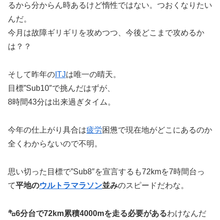
るから分からん時あるけど惰性ではない。つおくなりたい
んだ。
今月は故障ギリギリを攻めつつ、今後どこまで攻めるか
は？？
そして昨年の
ITJ
は唯一の晴天。
目標”Sub10″で挑んだはずが、
8時間43分は出来過ぎタイム。
今年の仕上がり具合は
疲労
困憊で現在地がどこにあるのか
全くわからないので不明。
思い切った目標で”Sub8″を宣言するも72kmを7時間台っ
て
平地の
ウルトラマラソン
並み
のスピードだわな。
㌔6分台で72km累積4000mを走る必要がある
わけなんだ