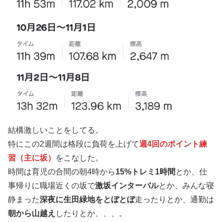
結構激しいことをしてる。
特にこの2週間は格段に負荷を上げて
週4回のポイント練
習（主に坂）
をこなした。
時間は育児の合間の朝4時から
15%トレミ1時間
とか、仕
事帰りに職場近くの坂で
激坂インターバル
とか、みんな寝
静まった
深夜に生田緑地をとぼとぼ
走ったりとか、通勤は
朝から山越え
したりとか、、、。