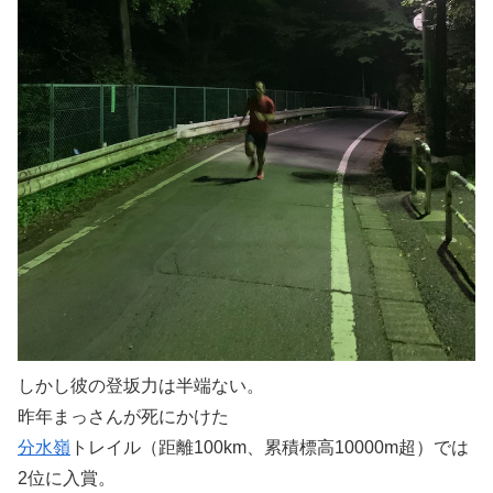
しかし彼の登坂力は半端ない。
昨年まっさんが死にかけた
分水嶺
トレイル（距離100km、累積標高10000m超）では
2位に入賞。