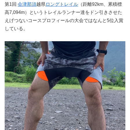
第1回
会津
那須
越県
ロングトレイル
（距離92km、累積標
高7,094m）というトレイルランナー達をドン引きさせた
えげつないコースプロフィールの大会ではなんと5位入賞
している。