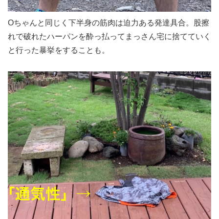
Oちゃんと同じく下半身の筋肉は迫力ある発達具合。股擦
れで破れたハーパンを酔っ払ってまっさん宅に捨てていく
と行った暴挙をすることも。