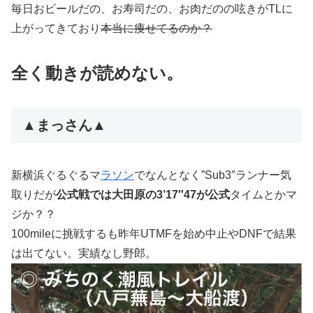
毎日おビールだの、お寿司だの、お肉だのの呟きがTLに
上がってきており
本当に痩せてるのか？
全く動きが読めない。
▲まっさん▲
新横浜ぐるぐるマ
ラソン
でなんとなく”Sub3″ランナー気
取りだが
公式戦では大田原の3’17″47が公式
タイムとかマ
ジか？？
100mileに挑戦するも昨年UTMFを始め中止やDNFで結果
は出てない。実績なし野郎。