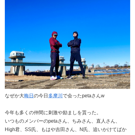
なぜか大
晦日
の今日
多摩川
で会ったpetaさんw
今年も多くの仲間に刺激や励ましを貰った。
いつものメンバーのpetaさん、ちみさん、直人さん、
High君、SS氏、もはや吉田さん、N氏、追いかけてばか