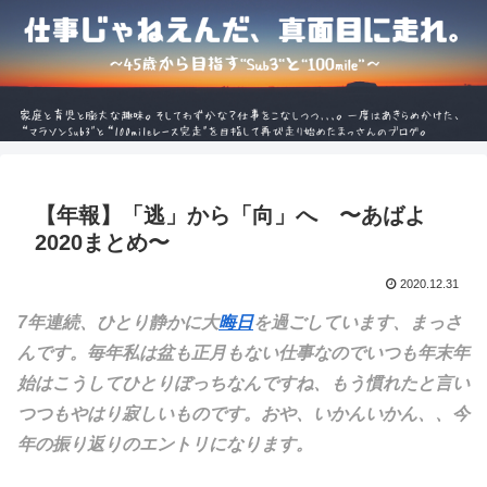
【年報】「逃」から「向」へ 〜あばよ
2020まとめ〜
2020.12.31
7年連続、ひとり静かに大
晦日
を過ごしています、まっさ
んです。毎年私は盆も正月もない仕事なのでいつも年末年
始はこうしてひとりぼっちなんですね、もう慣れたと言い
つつもやはり寂しいものです。おや、いかんいかん、、今
年の振り返りのエントリになります。