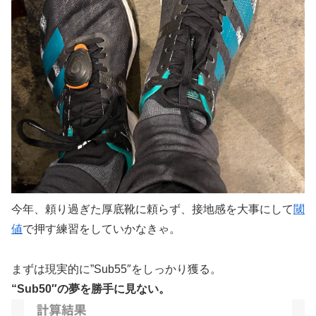
今年、頼り過ぎた厚底靴に頼らず、接地感を大事にして
閾
値
で押す練習をしていかなきゃ。
まずは現実的に”Sub55″をしっかり獲る。
“Sub50″の夢を勝手に見ない。