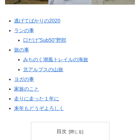
逃げてばかりの2020
ランの事
口だけ”Sub50″野郎
旅の事
みちのく潮風トレイルの海旅
北アルプスの山旅
ヨガの事
家族のこと
走りに走った１年に
来年もどうぞよろしく
目次