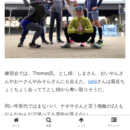
練習会では、Thomas氏、とし姉、しまさん、おいやんさ
んやおーさんやみそらさんにも会えた。
junji
さんは最近ち
ょくちょく会っててとし姉から奪い取りそうだ。
同い年世代ではまなパパ、ナギサさんと言う無敵の2人も
なんだかんだで追っても背中が見えない。
ホーム
検索
トップ
サイドバー