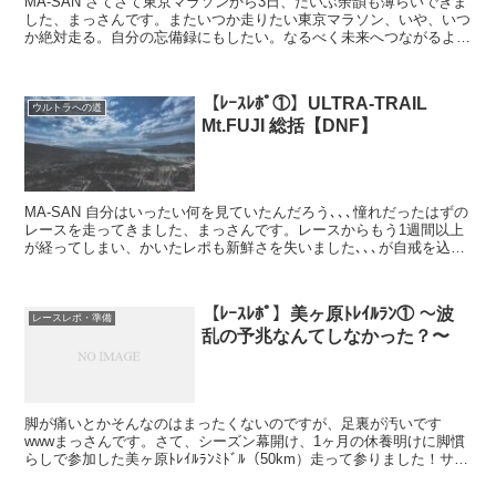
MA-SAN さてさて東京マラソンから3日、だいぶ余韻も薄らいできま
した、まっさんです。またいつか走りたい東京マラソン、いや、いつ
か絶対走る。自分の忘備録にもしたい。なるべく未来へつながるよう
に、とりあえずハーフすぎまでを振り返ってみます。...
【ﾚｰｽﾚﾎﾟ①】ULTRA-TRAIL
ウルトラへの道
Mt.FUJI 総括【DNF】
MA-SAN 自分はいったい何を見ていたんだろう､､､憧れだったはずの
レースを走ってきました、まっさんです。レースからもう1週間以上
が経ってしまい、かいたレポも新鮮さを失いました､､､が自戒を込め
てしっかり振り返ろうと思います､､､。 UT...
【ﾚｰｽﾚﾎﾟ】美ヶ原ﾄﾚｲﾙﾗﾝ① 〜波
レースレポ・準備
乱の予兆なんてしなかった？〜
脚が痛いとかそんなのはまったくないのですが、足裏が汚いです
wwwまっさんです。さて、シーズン幕開け、1ヶ月の休養明けに脚慣
らしで参加した美ヶ原ﾄﾚｲﾙﾗﾝﾐﾄﾞﾙ（50km）走って参りました！サン
ダルで。えっ、サンダルで？ Follow @...