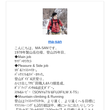
ma-san
こんにちは。MA-SANです。
1978年製山岳仕様。登山25年目。
◆Main job
ﾔﾏﾃﾞﾊﾀﾗｸﾋﾄ
◆Pleasure & Side job
ﾖｷﾞ&ﾌｧｽﾄﾊｲｶｰ。
ﾊﾟｯｸﾗﾌﾄ&ﾘﾊﾞｰｶﾔｯｸ。
登山ｶﾞｲﾄﾞ&沢登り。
かけ出しﾜｻﾋﾞ田職人&ｷﾉｺ畑造成。
ﾎﾟｼﾞﾃｨﾌﾞﾒﾝﾀﾙ&頑丈ﾎﾞﾃﾞｰ。
ｽﾁﾙ&ﾑｰﾋﾞｰ（SONYα7Ⅳ&FUJIFILM X-T5）
◆Mountain-climbing & Running
登山はﾌｧｽﾄﾊｲｸｽﾀｲﾙ。より速く、より遠くへを目標に
ﾏﾗｿﾝﾄﾚｰﾆﾝｸﾞも試行錯誤中。稀にﾚｰｽに出たりしつつ
【"Sub3"-"Sub500"-"100mile"】を目標に走ることも