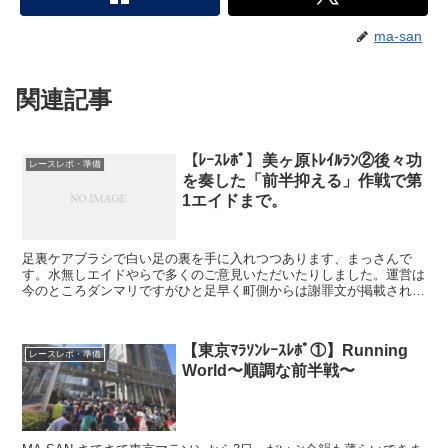
ma-san
関連記事
【ﾚｰｽﾚﾎﾟ】美ヶ原ﾄﾚｲﾙﾗﾝ②後々功
レースレポ・準備
を奏した「前半抑える」作戦で第
1エイドまで。
足裏ケアブラシで白い足の裏を手に入れつつあります、まっさんで
す。水無しエイドやらで多くのご意見いただいたりしました。運営は
今のところダンマリですがひと足早く町側からは謝罪文が掲載される
などいろいろあったなぁという思い出深い大会になりました。...
【東京ﾏﾗｿﾝﾚｰｽﾚﾎﾟ①】Running
レースレポ・準備
World〜順調な前半戦〜