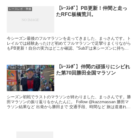
【ﾚｰｽﾚﾎﾟ】PB更新！仲間と走っ
レースレポ・準備
たRFC板橋荒川。
今シーズン最後のフルマラソンを走ってきました、まっさんです。ト
レイルでは経験あったけど初めてフルマラソンで足攣りまくりながら
もPB更新！自分の実力はどこか確認、"Sub3"は来シーズンに持ち越
しです。 仲間と走れて最高のシーズンラストレース...
【ﾚｰｽﾚﾎﾟ】仲間の頑張りにシビれ
"Sub3"への道
た第70回勝田全国マラソン
シーズン初戦でラストのマラソンが終わりました、まっさんです。勝
田マラソンの振り返りをかんたんに。 Follow @kazzmassan 勝田マ
ラソン結果など 出発から勝田まで 交通手段、時間など 旅は道連れ
ってことでスタート スタートから...