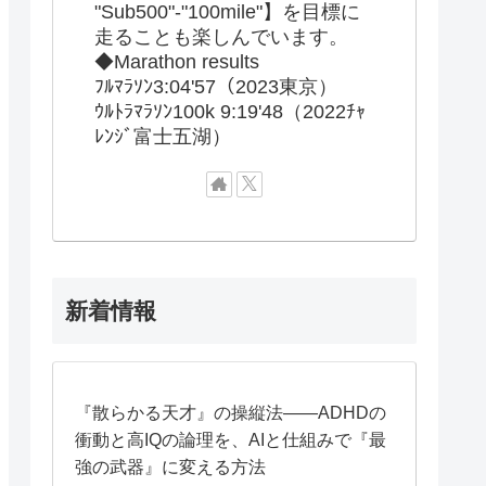
"Sub500"-"100mile"】を目標に
走ることも楽しんでいます。
◆Marathon results
ﾌﾙﾏﾗｿﾝ3:04'57（2023東京）
ｳﾙﾄﾗﾏﾗｿﾝ100k 9:19'48（2022ﾁｬ
ﾚﾝｼﾞ富士五湖）
新着情報
『散らかる天才』の操縦法——ADHDの
衝動と高IQの論理を、AIと仕組みで『最
強の武器』に変える方法