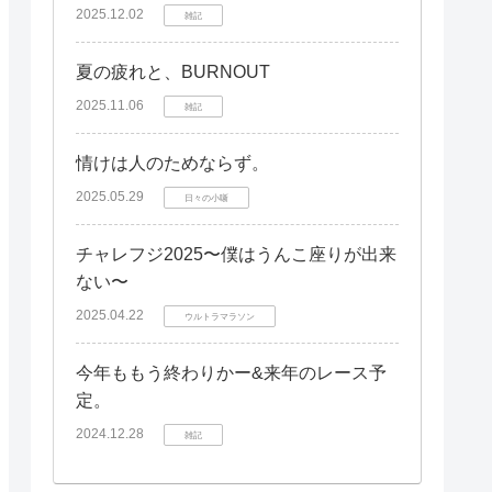
2025.12.02
雑記
夏の疲れと、BURNOUT
2025.11.06
雑記
情けは人のためならず。
2025.05.29
日々の小噺
チャレフジ2025〜僕はうんこ座りが出来
ない〜
2025.04.22
ウルトラマラソン
今年ももう終わりかー&来年のレース予
定。
2024.12.28
雑記