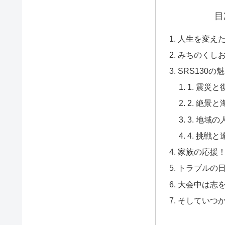
目
人生を変え
みちのくし
SRS130の
1. 震災
2. 絶景
3. 地域
4. 挑戦
家族の応援
トラブルの
大会中は志
そしていつ