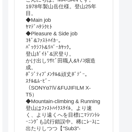
1978年製山岳仕様。登山25年
目。
◆Main job
ﾔﾏﾃﾞﾊﾀﾗｸﾋﾄ
◆Pleasure & Side job
ﾖｷﾞ&ﾌｧｽﾄﾊｲｶｰ。
ﾊﾟｯｸﾗﾌﾄ&ﾘﾊﾞｰｶﾔｯｸ。
登山ｶﾞｲﾄﾞ&沢登り。
かけ出しﾜｻﾋﾞ田職人&ｷﾉｺ畑造
成。
ﾎﾟｼﾞﾃｨﾌﾞﾒﾝﾀﾙ&頑丈ﾎﾞﾃﾞｰ。
ｽﾁﾙ&ﾑｰﾋﾞｰ
（SONYα7Ⅳ&FUJIFILM X-
T5）
◆Mountain-climbing & Running
登山はﾌｧｽﾄﾊｲｸｽﾀｲﾙ。より速
く、より遠くへを目標にﾏﾗｿﾝﾄﾚ
ｰﾆﾝｸﾞも試行錯誤中。稀にﾚｰｽに
出たりしつつ【"Sub3"-