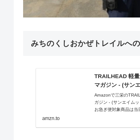
みちのくしおかぜトレイルへの
TRAILHEAD 軽
マガジン - (サンエイ
Amazonで三栄のTRAI
ガジン - (サンエイ
お急ぎ便対象商品は当日
トレイル Vol.2 - トレ
amzn.to