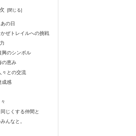
次
たあの日
おかぜトレイルへの挑戦
魅力
と復興のシンボル
と海の恵み
の人々との交流
と達成感
！
日々
を同じくする仲間と
かみんなと。