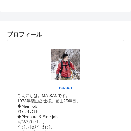
プロフィール
ma-san
こんにちは。MA-SANです。
1978年製山岳仕様。登山25年目。
◆Main job
ﾔﾏﾃﾞﾊﾀﾗｸﾋﾄ
◆Pleasure & Side job
ﾖｷﾞ&ﾌｧｽﾄﾊｲｶｰ。
ﾊﾟｯｸﾗﾌﾄ&ﾘﾊﾞｰｶﾔｯｸ。