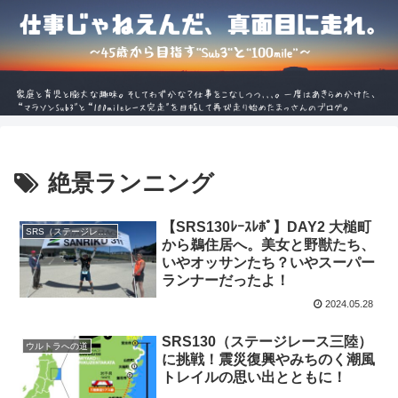
絶景ランニング
【SRS130ﾚｰｽﾚﾎﾟ】DAY2 大槌町
SRS（ステージレース三陸）
から鵜住居へ。美女と野獣たち、
いやオッサンたち？いやスーパー
ランナーだったよ！
2024.05.28
SRS130（ステージレース三陸）
ウルトラへの道
に挑戦！震災復興やみちのく潮風
トレイルの思い出とともに！