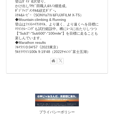
登山ｶﾞｲﾄﾞ&沢登り。
かけ出しﾜｻﾋﾞ田職人&ｷﾉｺ畑造成。
ﾎﾟｼﾞﾃｨﾌﾞﾒﾝﾀﾙ&頑丈ﾎﾞﾃﾞｰ。
ｽﾁﾙ&ﾑｰﾋﾞｰ（SONYα7Ⅳ&FUJIFILM X-T5）
◆Mountain-climbing & Running
登山はﾌｧｽﾄﾊｲｸｽﾀｲﾙ。より速く、より遠くへを目標に
ﾏﾗｿﾝﾄﾚｰﾆﾝｸﾞも試行錯誤中。稀にﾚｰｽに出たりしつつ
【"Sub3"-"Sub500"-"100mile"】を目標に走ることも
楽しんでいます。
◆Marathon results
ﾌﾙﾏﾗｿﾝ3:04'57（2023東京）
ｳﾙﾄﾗﾏﾗｿﾝ100k 9:19'48（2022ﾁｬﾚﾝｼﾞ富士五湖）
プライバシーポリシー