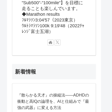
"Sub500"-"100mile"】を目標に
走ることも楽しんでいます。
◆Marathon results
ﾌﾙﾏﾗｿﾝ3:04'57（2023東京）
ｳﾙﾄﾗﾏﾗｿﾝ100k 9:19'48（2022ﾁｬ
ﾚﾝｼﾞ富士五湖）
新着情報
『散らかる天才』の操縦法——ADHDの
衝動と高IQの論理を、AIと仕組みで『最
強の武器』に変える方法