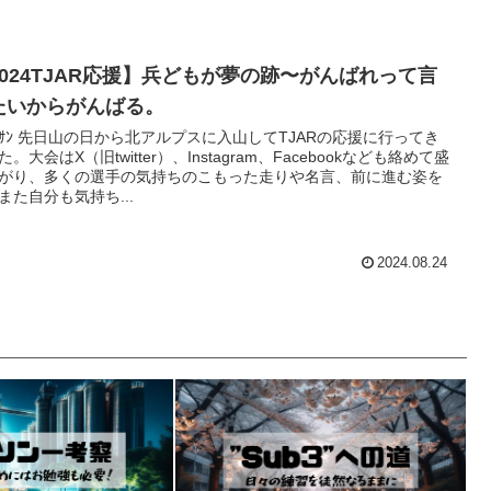
2024TJAR応援】兵どもが夢の跡〜がんばれって言
たいからがんばる。
ｯｻﾝ 先日山の日から北アルプスに入山してTJARの応援に行ってき
た。大会はX（旧twitter）、Instagram、Facebookなども絡めて盛
がり、多くの選手の気持ちのこもった走りや名言、前に進む姿を
また自分も気持ち...
2024.08.24