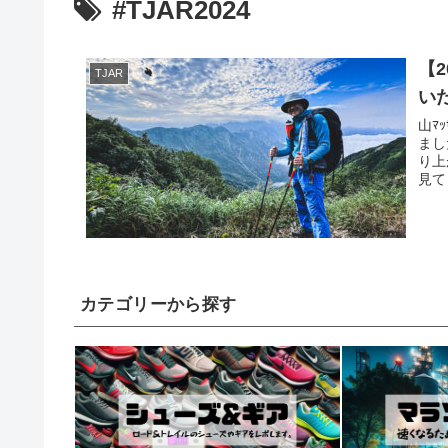
#TJAR2024
【
TJAR
い
山ﾏ
まし
り上
見て
カテゴリーから探す