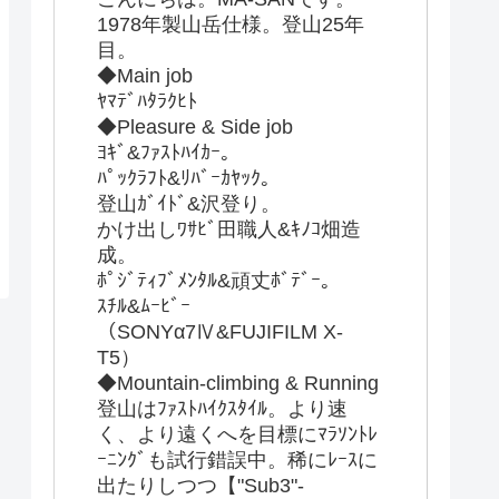
1978年製山岳仕様。登山25年
目。
◆Main job
ﾔﾏﾃﾞﾊﾀﾗｸﾋﾄ
◆Pleasure & Side job
ﾖｷﾞ&ﾌｧｽﾄﾊｲｶｰ。
ﾊﾟｯｸﾗﾌﾄ&ﾘﾊﾞｰｶﾔｯｸ。
登山ｶﾞｲﾄﾞ&沢登り。
かけ出しﾜｻﾋﾞ田職人&ｷﾉｺ畑造
成。
ﾎﾟｼﾞﾃｨﾌﾞﾒﾝﾀﾙ&頑丈ﾎﾞﾃﾞｰ。
ｽﾁﾙ&ﾑｰﾋﾞｰ
（SONYα7Ⅳ&FUJIFILM X-
T5）
◆Mountain-climbing & Running
登山はﾌｧｽﾄﾊｲｸｽﾀｲﾙ。より速
く、より遠くへを目標にﾏﾗｿﾝﾄﾚ
ｰﾆﾝｸﾞも試行錯誤中。稀にﾚｰｽに
出たりしつつ【"Sub3"-