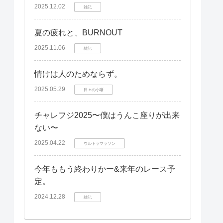
2025.12.02
雑記
夏の疲れと、BURNOUT
2025.11.06
雑記
情けは人のためならず。
2025.05.29
日々の小噺
チャレフジ2025〜僕はうんこ座りが出来
ない〜
2025.04.22
ウルトラマラソン
今年ももう終わりかー&来年のレース予
定。
2024.12.28
雑記