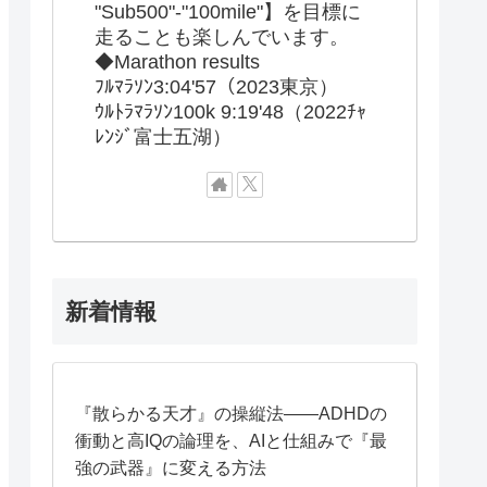
"Sub500"-"100mile"】を目標に
走ることも楽しんでいます。
◆Marathon results
ﾌﾙﾏﾗｿﾝ3:04'57（2023東京）
ｳﾙﾄﾗﾏﾗｿﾝ100k 9:19'48（2022ﾁｬ
ﾚﾝｼﾞ富士五湖）
新着情報
『散らかる天才』の操縦法——ADHDの
衝動と高IQの論理を、AIと仕組みで『最
強の武器』に変える方法