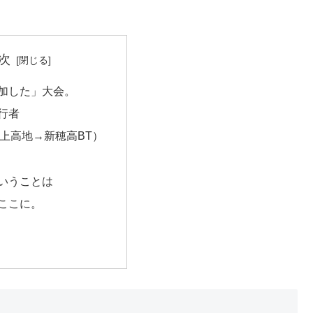
次
加した」大会。
行者
上高地→新穂高BT）
いうことは
ここに。