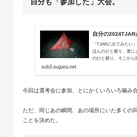
自分も「参加した」大会。
自分の2024TJ
「TJARに出てみた
ほんのひと握り、更に
のひと握り、そこから
完走するのがその半...
sub3.sugara.net
今回は選考会に参加、とにかくいろいろ噛み
ただ、同じあの瞬間、あの場所にいた多くの
ことを決めた。