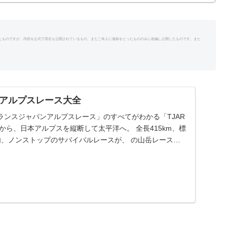
たものですが、内容を公式で現在も公開されているもの、またご本人に連絡をとったもののみに改編し公開したものです。また
。
アルプスレース大全
ランスジャパンアルプスレース」のすべてがわかる「TJAR
から、日本アルプスを縦断して太平洋へ。 全長415km、標
日以内、ノンストップのサバイバルレースが、 の山岳レース
ルプスレース」。 「トランスジャパンアルプスレース