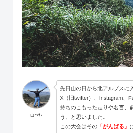
先日山の日から北アルプスに入
X（旧twitter）、Instag
持ちのこもった走りや名言、
山ﾏｯｻﾝ
う、と思いました。
この大会はその
「がんばる」