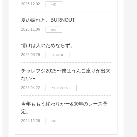
2025.12.02
雑記
夏の疲れと、BURNOUT
2025.11.06
雑記
情けは人のためならず。
2025.05.29
日々の小噺
チャレフジ2025〜僕はうんこ座りが出来
ない〜
2025.04.22
ウルトラマラソン
今年ももう終わりかー&来年のレース予
定。
2024.12.28
雑記