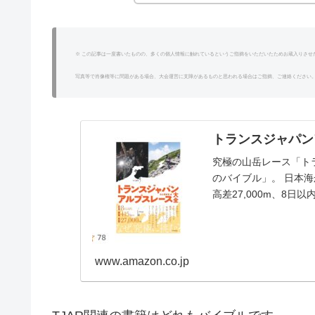
※ この記事は一度書いたものの、多くの個人情報に触れているというご指摘をいただいたためお蔵入りさせ
写真等で肖像権等に問題がある場合、大会運営に支障があるものと思われる場合はご指摘、ご連絡ください
トランスジャパン
究極の山岳レース「ト
のバイブル」。 日本海
高差27,000m、8
「トランスジャパンア
(TJAR)」は...
www.amazon.co.jp