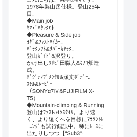
1978年製山岳仕様。登山25年
目。
◆Main job
ﾔﾏﾃﾞﾊﾀﾗｸﾋﾄ
◆Pleasure & Side job
ﾖｷﾞ&ﾌｧｽﾄﾊｲｶｰ。
ﾊﾟｯｸﾗﾌﾄ&ﾘﾊﾞｰｶﾔｯｸ。
登山ｶﾞｲﾄﾞ&沢登り。
かけ出しﾜｻﾋﾞ田職人&ｷﾉｺ畑造
成。
ﾎﾟｼﾞﾃｨﾌﾞﾒﾝﾀﾙ&頑丈ﾎﾞﾃﾞｰ。
ｽﾁﾙ&ﾑｰﾋﾞｰ
（SONYα7Ⅳ&FUJIFILM X-
T5）
◆Mountain-climbing & Running
登山はﾌｧｽﾄﾊｲｸｽﾀｲﾙ。より速
く、より遠くへを目標にﾏﾗｿﾝﾄﾚ
ｰﾆﾝｸﾞも試行錯誤中。稀にﾚｰｽに
出たりしつつ【"Sub3"-