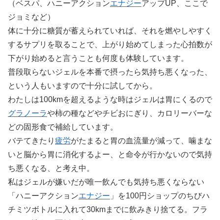
（ベスパ、ハニーアクション
エナジー
アップUP、ここで
ジョミなど）
体に十分に糖質が蓄えられていれば、それを燃やしやすく
するサプリを取ることで、上がり始めてしまった心拍数が
下がり始めると言うことも何度も体験しています。
普段取らないジェルを本番で摂ったら気持ち悪くなった、
という人もいますので十分に試してから。
わたしは100kmを超えるような時はジェルは胃にくるので
グラノーラ
や柿の種などやチビおにぎり、カロリーバーな
どの固形食で補給しています。
バテてきたり
疲労
がたまると胃の血流量が減って、噛まな
いと脳から胃に消化するよー、と命令が行かないので気持
ち悪くなる、と考え中。
私はジェルが嫌いだが唯一飲んでも気持ち悪くならない
「ハニーアクション
エナジー
」を100円ショップのちびハ
チミツボトルに入れて30kmまでに飲みきり捨てる。フラ