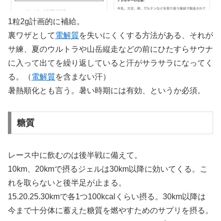
1粒2g計画的に補給。
裏ワザとして
電解質
を失いにくくする方法がある、それが
サ練、夏のウルトラや山岳縦走などの前にひたすらサウナ
に入って出てを繰り返していると汗がサラサラになってく
る。（
電解質
を含まない汗）
暑熱順化とも言う。暑い時期には有効、というか必須。
糖質
レース中に飲むのは後半戦に備えて。
10km、20kmで摂るジェルは30km以降に効いてくる。こ
れを取らないと後半足が止まる。
15.20.25.30kmで各1つ100kcalくらい摂る。30km以降は
今まで十分体に蓄えた糖質を燃やすためのサプリを摂る。