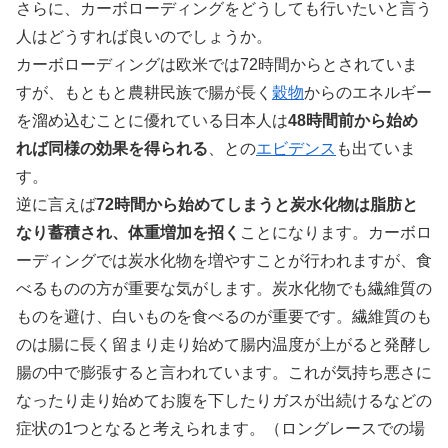
さらに、カーボローディングをどうしても行いたいと言う
人はどうすれば良いのでしょうか。
カーボローディングは欧米では72時間からとされていま
すが、もともと農耕民族で腸が長く
穀物
からのエネルギー
を溜め込むことに優れている日本人は
48時間前から始め
れば同様の効果を得られる
、との
エビデンス
も出ていま
す。
逆に言えば
72時間から始めてしまうと炭水化物は脂肪と
なり蓄積され、体重増加を招く
ことになります。カーボロ
ーディングでは炭水化物を増やすことが行われますが、食
べるものの方が重要な気がします。炭水化物でも繊維質の
ものを避け、白いものを食べるのが重要です。繊維質のも
のは腸に長く留まり走り始めて腸内温度が上がると発酵し
腸の中で膨張すると言われています。これが気持ち悪さに
なったり走り始めてお腹を下したりガスが出続けるなどの
症状の1つとなると考えられます。（ロングレースでの場