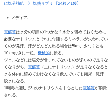
に塩分補給！》 塩熱サプリ 【24粒／1袋】
メディア:
電解質
は水分の項目の1つかな？水分を留めておくために
必要なナトリウムとそれに付随するミネラルが失われてい
くのが発汗。汗がどんどん出る場合は5km、少なくとも
10kmおきに一粒。
機械的
に摂る。
ジェルなどには塩分が含まれてないものが多いので足りな
くなりがち。
電解質
（主にナトリウム）が足りなくなると
水を体内に留めておけなくなり飲んでいても頻尿、滝汗、
脱水になる。
1時間の運動で3gのナトリウムを中心とした
電解質
が消費
される。