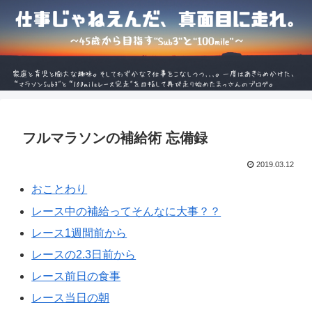
フルマラソンの補給術 忘備録
2019.03.12
おことわり
レース中の補給ってそんなに大事？？
レース1週間前から
レースの2.3日前から
レース前日の食事
レース当日の朝