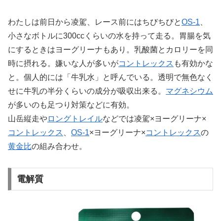
わたしは前日から凌駕、レース前にはちびちびと
OS-1
、
小さなボトルに300ccくらいの水を持って走る。胃腸を気
にするときはヨーグリーナもあり。乳酸菌とカロリーを同
時に摂れる。嫌いな人が多いが
コントレックス
も有効かな
と。個人的には「牛乳水」と呼んでいる。透明で無色なく
せに牛乳の半分くらいの成分が吸収出来る。
マグネシウム
が多いのも足つり対策などに有効。
山岳縦走や
ロングトレイル
などでは凌駕×ヨーグリーナ×
コントレックス
、
OS-1
×ヨーグリーナ×
コントレックス
の
黄金比
の組み合わせ。
電解質