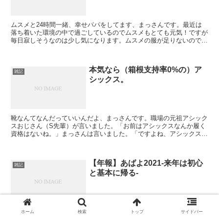
ムスメと24時間一緒、幸せパパをしてます、まっさんです。最近は
落ち着いた環境の中で過ごしているのでムスメもとても元気！ですが
毎日寂しそうなのは少し気になります。ムスメの服が足りないので買
いに行った帰りに意識を失いました、、、。ベアフット系の...
本気なら（箱根支持率0%の）ア
雑記
シックス。
靴なんてなんだっていいんだよ、まっさんです。職場の元祖アシック
スおじさん（S先輩）が言いました。「お前はアシックスなんか履く
資格はないね。」まっさんは言いました。「ですよね、アシックスは
本気の人が履くんですよね！NIKEだHOKAだと浮気し...
【年報】あばよ2021-来年は初心
雑記
と基本に帰る-
8年連続、ひとり静かに大晦日を過ごしています、まっさんです。毎
ホーム
検索
トップ
サイドバー
年私は盆も正月もない仕事なのでいつも年末年始はこうしてひとりぼ