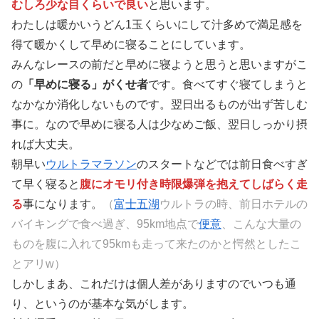
むしろ少な目くらいで良い
と思います。
わたしは暖かいうどん1玉くらいにして汁多めで満足感を
得て暖かくして早めに寝ることにしています。
みんなレースの前だと早めに寝ようと思うと思いますがこ
の
「早めに寝る」がくせ者
です。食べてすぐ寝てしまうと
なかなか消化しないものです。翌日出るものが出ず苦しむ
事に。なので早めに寝る人は少なめご飯、翌日しっかり摂
れば大丈夫。
朝早い
ウルトラマラソン
のスタートなどでは前日食べすぎ
て早く寝ると
腹にオモリ付き時限爆弾を抱えてしばらく走
る
事になります。
（
富士五湖
ウルトラの時、前日ホテルの
バイキングで食べ過ぎ、95km地点で
便意
、こんな大量の
ものを腹に入れて95kmも走って来たのかと愕然としたこ
とアリw）
しかしまあ、これだけは個人差がありますのでいつも通
り、というのが基本な気がします。