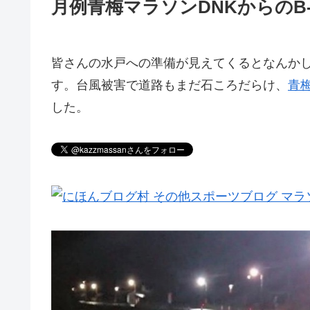
月例青梅マラソンDNKからのB-U
皆さんの水戸への準備が見えてくるとなんか
す。台風被害で道路もまだ石ころだらけ、
青
した。