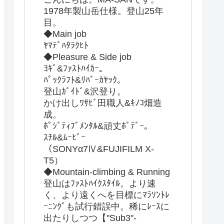
1978年製山岳仕様。登山25年
目。
◆Main job
ﾔﾏﾃﾞﾊﾀﾗｸﾋﾄ
◆Pleasure & Side job
ﾖｷﾞ&ﾌｧｽﾄﾊｲｶｰ。
ﾊﾟｯｸﾗﾌﾄ&ﾘﾊﾞｰｶﾔｯｸ。
登山ｶﾞｲﾄﾞ&沢登り。
かけ出しﾜｻﾋﾞ田職人&ｷﾉｺ畑造
成。
ﾎﾟｼﾞﾃｨﾌﾞﾒﾝﾀﾙ&頑丈ﾎﾞﾃﾞｰ。
ｽﾁﾙ&ﾑｰﾋﾞｰ
（SONYα7Ⅳ&FUJIFILM X-
T5）
◆Mountain-climbing & Running
登山はﾌｧｽﾄﾊｲｸｽﾀｲﾙ。より速
く、より遠くへを目標にﾏﾗｿﾝﾄﾚ
ｰﾆﾝｸﾞも試行錯誤中。稀にﾚｰｽに
出たりしつつ【"Sub3"-