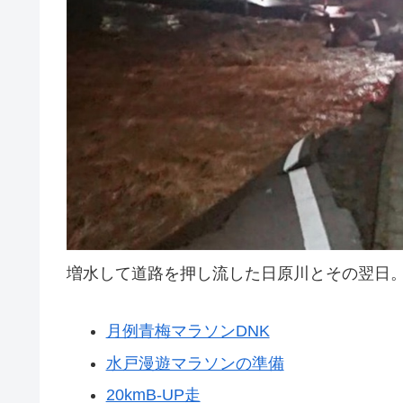
増水して道路を押し流した日原川とその翌日
月例青梅マラソンDNK
水戸漫遊マラソンの準備
20kmB-UP走