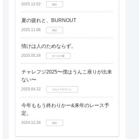
2025.12.02
雑記
夏の疲れと、BURNOUT
2025.11.06
雑記
情けは人のためならず。
2025.05.29
日々の小噺
チャレフジ2025〜僕はうんこ座りが出来
ない〜
2025.04.22
ウルトラマラソン
今年ももう終わりかー&来年のレース予
定。
2024.12.28
雑記