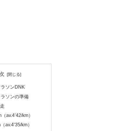
次
ラソンDNK
マラソンの準備
P走
（av.4’42/km）
m（av.4’35/km）