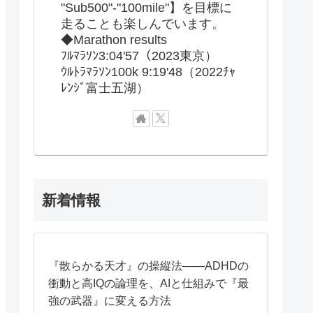
"Sub500"-"100mile"】を目標に
走ることも楽しんでいます。
◆Marathon results
ﾌﾙﾏﾗｿﾝ3:04'57（2023東京）
ｳﾙﾄﾗﾏﾗｿﾝ100k 9:19'48（2022ﾁｬ
ﾚﾝｼﾞ富士五湖）
新着情報
『散らかる天才』の操縦法——ADHDの
衝動と高IQの論理を、AIと仕組みで『最
強の武器』に変える方法