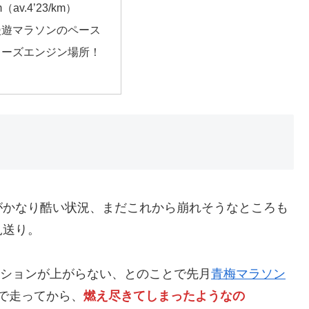
m（av.4’23/km）
漫遊マラソンのペース
ューズエンジン場所！
がかなり酷い状況、まだこれから崩れそうなところも
見送り。
ンションが上がらない、とのことで先月
青梅マラソン
スで走ってから、
燃え尽きてしまったようなの