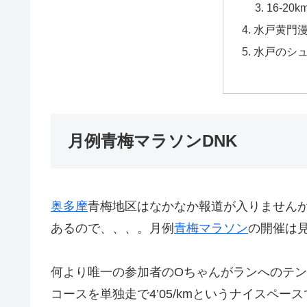
16-20k
水戸黄門
水戸のシ
月例青梅マラソンDNK
奥多摩
青梅地区はなかなか報道が入りません
あるので、、、。月例
青梅マラソン
の開催は
何より唯一の参加者のOちゃんがランへのテ
コースを単独走で4’05/kmというナイスペー