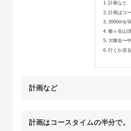
計画など
計画はコ
3000mを
槍ヶ岳山頂
大喰岳〜
行くか戻
計画など
計画はコースタイムの半分で。