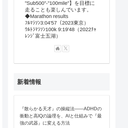
"Sub500"-"100mile"】を目標に
走ることも楽しんでいます。
◆Marathon results
ﾌﾙﾏﾗｿﾝ3:04'57（2023東京）
ｳﾙﾄﾗﾏﾗｿﾝ100k 9:19'48（2022ﾁｬ
ﾚﾝｼﾞ富士五湖）
新着情報
『散らかる天才』の操縦法——ADHDの
衝動と高IQの論理を、AIと仕組みで『最
強の武器』に変える方法