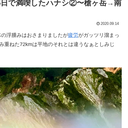
.5日で満喫したハナシ②〜槍ヶ岳→南
2020.09.14
体の浮腫みはおさまりましたが
疲労
がガッツリ溜まっ
で積み重ねた72kmは平地のそれとは違うなぁとしみじ