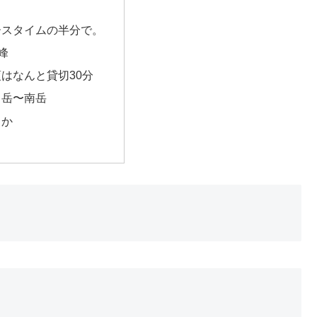
ースタイムの半分で。
5峰
はなんと貸切30分
中岳〜南岳
るか