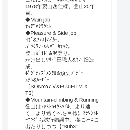
1978年製山岳仕様。登山25年
目。
◆Main job
ﾔﾏﾃﾞﾊﾀﾗｸﾋﾄ
◆Pleasure & Side job
ﾖｷﾞ&ﾌｧｽﾄﾊｲｶｰ。
ﾊﾟｯｸﾗﾌﾄ&ﾘﾊﾞｰｶﾔｯｸ。
登山ｶﾞｲﾄﾞ&沢登り。
かけ出しﾜｻﾋﾞ田職人&ｷﾉｺ畑造
成。
ﾎﾟｼﾞﾃｨﾌﾞﾒﾝﾀﾙ&頑丈ﾎﾞﾃﾞｰ。
ｽﾁﾙ&ﾑｰﾋﾞｰ
（SONYα7Ⅳ&FUJIFILM X-
T5）
◆Mountain-climbing & Running
登山はﾌｧｽﾄﾊｲｸｽﾀｲﾙ。より速
く、より遠くへを目標にﾏﾗｿﾝﾄﾚ
ｰﾆﾝｸﾞも試行錯誤中。稀にﾚｰｽに
出たりしつつ【"Sub3"-