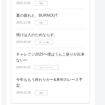
2025.12.02
雑記
夏の疲れと、BURNOUT
2025.11.06
雑記
情けは人のためならず。
2025.05.29
日々の小噺
チャレフジ2025〜僕はうんこ座りが出来
ない〜
2025.04.22
ウルトラマラソン
今年ももう終わりかー&来年のレース予
定。
2024.12.28
雑記