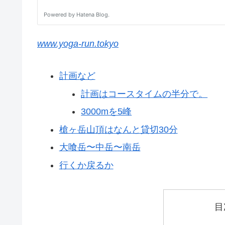
www.yoga-run.tokyo
計画など
計画はコースタイムの半分で。
3000mを5峰
槍ヶ岳山頂はなんと貸切30分
大喰岳〜中岳〜南岳
行くか戻るか
目