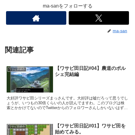
ma-sanをフォローする
ma-san
関連記事
【ワサビ田日記#04】農道のポル
ワサビ田耕作
シェ完結編
大好評ワサビ田シリーズまっさんです。大好評は嘘だろって思うでし
ょうが、いつもの30倍くらいの人が読んでますわ。このブログは検
索とかかけてないのでTwitterからのフォロワーさんしかいないはずな
んだけど。あ、もしかしてみんな軽トラが欲しいの...
【ワサビ田日記#01】ワサビ田を
ワサビ田耕作
始めてみる。