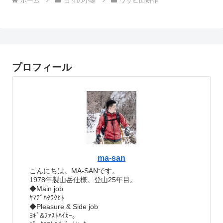
ホーム
日々の小噺
ワサビ田耕作
プロフィール
ma-san
こんにちは。MA-SANです。
1978年製山岳仕様。登山25年目。
◆Main job
ﾔﾏﾃﾞﾊﾀﾗｸﾋﾄ
◆Pleasure & Side job
ﾖｷﾞ&ﾌｧｽﾄﾊｲｶｰ。