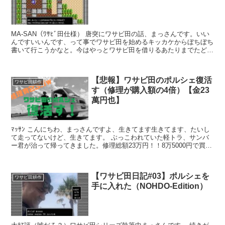
MA-SAN（ﾜｻﾋﾞ田仕様） 唐突にワサビ田の話、まっさんです。いい
んですいいんです、って事でワサビ田を始めるキッカケからぼちぼち
書いて行こうかなと。今はやっとワサビ田を借りるあたりまでたどり
着いたんです。 手伝いをさせてもらっているワサ...
【悲報】ワサビ田のポルシェ復活
ワサビ田耕作
す（修理が購入額の4倍）【金23
萬円也】
ﾏｯｻﾝ こんにちわ、まっさんですよ、生きてます生きてます、たいし
て走ってないけど、生きてます。 ぶっこわれていた軽トラ、サンバ
ー君が治って帰ってきました。修理総額23万円！！8万5000円で買っ
たものの、がっつり直したら、やっぱり金かかっ...
【ワサビ田日記#03】ポルシェを
ワサビ田耕作
手に入れた（NOHDO-Edition）