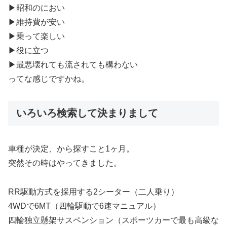
▶︎昭和のにおい
▶︎維持費が安い
▶︎乗って楽しい
▶︎役に立つ
▶︎最悪壊れても流されても構わない
ってな感じですかね。
いろいろ検索して決まりまして
︎車種が決定、から探すこと1ヶ月。
突然その時はやってきました。
RR駆動方式を採用する2シーター（二人乗り）
4WDで6MT（四輪駆動で6速マニュアル）
四輪独立懸架サスペンション（スポーツカーで最も高級な