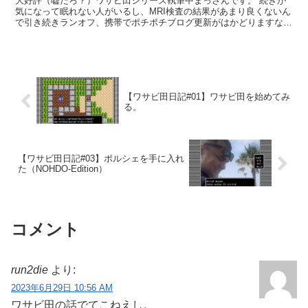
大好評（嘘だろ？）ワサビ田シリーズ執筆中まっさんです。 続きが
気になって眠れない人がいるし、MRI検査の結果があまり良くないん
で引き続きランオフ、携帯でポチポチブログ更新がはかどりますな
ぁ。 と言う事で突然めっちゃ笑顔で現れた「外人」 名前...
【ワサビ田日記#01】ワサビ田を始めてみ
る。
【ワサビ田日記#03】ポルシェを手に入れ
た（NOHDO-Edition）
コメント
run2die
より:
2023年6月29日 10:56 AM
ワサビ田の話でてこねえし。