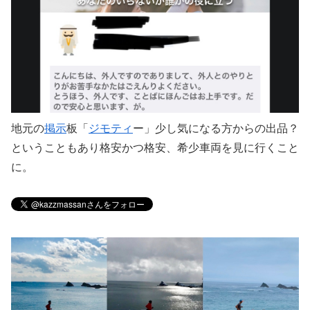
地元の
掲示
板「
ジモティ
ー」少し気になる方からの出品？
ということもあり格安かつ格安、希少車両を見に行くこと
に。