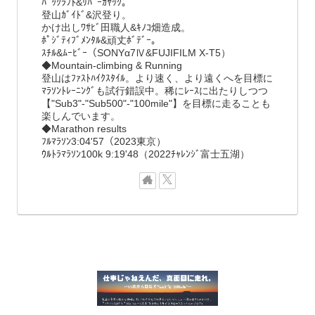
ﾊﾟｯｸﾗﾌﾄ&ﾘﾊﾞｰｶﾔｯｸ。
登山ｶﾞｲﾄﾞ&沢登り。
かけ出しﾜｻﾋﾞ田職人&ｷﾉｺ畑造成。
ﾎﾟｼﾞﾃｨﾌﾞﾒﾝﾀﾙ&頑丈ﾎﾞﾃﾞｰ。
ｽﾁﾙ&ﾑｰﾋﾞｰ（SONYα7Ⅳ&FUJIFILM X-T5）
◆Mountain-climbing & Running
登山はﾌｧｽﾄﾊｲｸｽﾀｲﾙ。より速く、より遠くへを目標に
ﾏﾗｿﾝﾄﾚｰﾆﾝｸﾞも試行錯誤中。稀にﾚｰｽに出たりしつつ
【"Sub3"-"Sub500"-"100mile"】を目標に走ることも
楽しんでいます。
◆Marathon results
ﾌﾙﾏﾗｿﾝ3:04'57（2023東京）
ｳﾙﾄﾗﾏﾗｿﾝ100k 9:19'48（2022ﾁｬﾚﾝｼﾞ富士五湖）