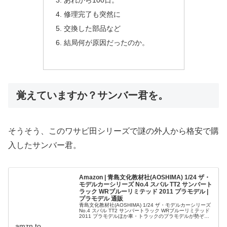
修理完了も突然に
交換した部品など
結局何が原因だったのか。
覚えていますか？サンバー君を。
そうそう、このワサビ田シリーズで謎の外人から格安で購
入したサンバー君。
Amazon | 青島文化教材社(AOSHIMA) 1/24 ザ・
モデルカーシリーズ No.4 スバル TT2 サンバート
ラック WRブルーリミテッド 2011 プラモデル |
プラモデル 通販
青島文化教材社(AOSHIMA) 1/24 ザ・モデルカーシリーズ
No.4 スバル TT2 サンバートラック WRブルーリミテッド
2011 プラモデルほか車・トラックのプラモデルが勢ぞろ
い。ランキング、レビューも充実。アマゾンなら最短当日
amzn.to