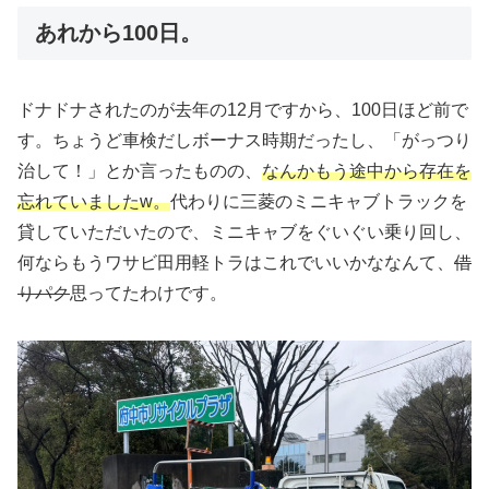
あれから100日。
ドナドナされたのが去年の12月ですから、100日ほど前で
す。ちょうど車検だしボーナス時期だったし、「がっつり
治して！」とか言ったものの、
なんかもう途中から存在を
忘れていましたw。
代わりに三菱のミニキャブトラックを
貸していただいたので、ミニキャブをぐいぐい乗り回し、
何ならもうワサビ田用軽トラはこれでいいかななんて、
借
りパク
思ってたわけです。