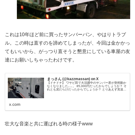
これは10年ほど前に買ったサンバーバン、やはりトラブ
ル。この時は直すのを諦めてしまったが、今回は金かかっ
てもいいから、がっつり直そうと懇意にしている車屋の友
達にお願いしちゃったわけです。
まっさん (@kazzmassan) on X
【ドナドナ】 ワサビ田で大活躍中のサンバー君が突然動か
なくなりました､､､。 85,000円だったからでしょうか？ そ
れとも泥だらけだったからでしょうか？ とりあえず見送っ
た姿を無駄に荘厳にしてみました、安くおさまりますよう
に､､､。
x.com
壮大な音楽と共に運ばれる時の様子www