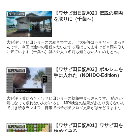
【ワサビ田日記#02】伝説の車両
ワサビ田耕作
を取りに（千葉へ）
大好評ワサビ田シリーズの続きですよ、（大好評はうそだろ）まっさ
んです。今回は途中の過程をだいぶすっ飛ばしてますけど車両を取り
に来ています（千葉へ）謎の外人（名前も知らない人）のもとへ。
地元の掲示板「ジモティー」少し気になる方からの出品？と...
【ワサビ田日記#03】ポルシェを
ワサビ田耕作
手に入れた（NOHDO-Edition）
大好評（嘘だろ？）ワサビ田シリーズ執筆中まっさんです。 続きが
気になって眠れない人がいるし、MRI検査の結果があまり良くないん
で引き続きランオフ、携帯でポチポチブログ更新がはかどりますな
ぁ。 と言う事で突然めっちゃ笑顔で現れた「外人」 名前...
【ワサビ田日記#01】ワサビ田を
ワサビ田耕作
始めてみる。