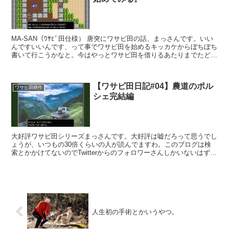
MA-SAN（ﾜｻﾋﾞ田仕様） 唐突にワサビ田の話、まっさんです。いい
んですいいんです、って事でワサビ田を始めるキッカケからぼちぼち
書いて行こうかなと。今はやっとワサビ田を借りるあたりまでたどり
着いたんです。 手伝いをさせてもらっているワサ...
【ワサビ田日記#04】農道のポル
ワサビ田耕作
シェ完結編
大好評ワサビ田シリーズまっさんです。大好評は嘘だろって思うでし
ょうが、いつもの30倍くらいの人が読んでますわ。このブログは検
索とかかけてないのでTwitterからのフォロワーさんしかいないはずな
んだけど。あ、もしかしてみんな軽トラが欲しいの...
人生初の手術とかいうやつ。