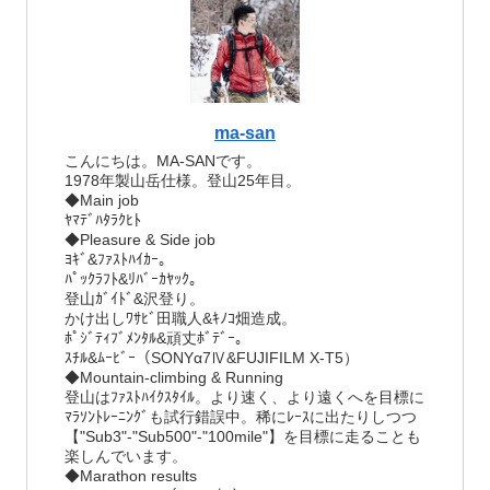
ma-san
こんにちは。MA-SANです。
1978年製山岳仕様。登山25年目。
◆Main job
ﾔﾏﾃﾞﾊﾀﾗｸﾋﾄ
◆Pleasure & Side job
ﾖｷﾞ&ﾌｧｽﾄﾊｲｶｰ。
ﾊﾟｯｸﾗﾌﾄ&ﾘﾊﾞｰｶﾔｯｸ。
登山ｶﾞｲﾄﾞ&沢登り。
かけ出しﾜｻﾋﾞ田職人&ｷﾉｺ畑造成。
ﾎﾟｼﾞﾃｨﾌﾞﾒﾝﾀﾙ&頑丈ﾎﾞﾃﾞｰ。
ｽﾁﾙ&ﾑｰﾋﾞｰ（SONYα7Ⅳ&FUJIFILM X-T5）
◆Mountain-climbing & Running
登山はﾌｧｽﾄﾊｲｸｽﾀｲﾙ。より速く、より遠くへを目標に
ﾏﾗｿﾝﾄﾚｰﾆﾝｸﾞも試行錯誤中。稀にﾚｰｽに出たりしつつ
【"Sub3"-"Sub500"-"100mile"】を目標に走ることも
楽しんでいます。
◆Marathon results