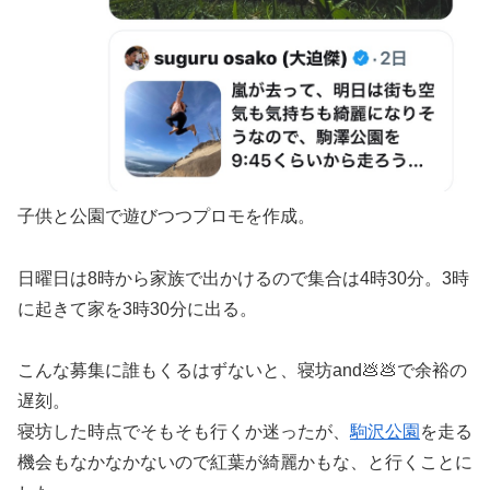
子供と公園で遊びつつプロモを作成。
日曜日は8時から家族で出かけるので集合は4時30分。3時
に起きて家を3時30分に出る。
こんな募集に誰もくるはずないと、寝坊and💩💩で余裕の
遅刻。
寝坊した時点でそもそも行くか迷ったが、
駒沢公園
を走る
機会もなかなかないので紅葉が綺麗かもな、と行くことに