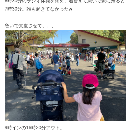
6時30分のラジオ体操を終え、着替えて急いで家に帰ると
7時30分。誰も起きてなかったw
急いで支度させて、、、
9時インの16時30分アウト。